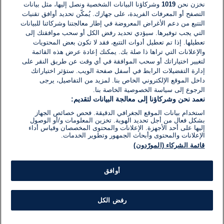
نخزن نحن
1019
وشركاؤنا البيانات الشخصية ونصل إليها، مثل بيانات
التصفح أو المعرفات الفريدة، على جهازك. يُمكّن تحديد أوافق تقنيات
اكتب تعليقًا جديدًا ...
التتبع من دعم الأغراض المعروضة في إطار معالجتنا وشركائنا للبيانات
التي يجب توفيرها. سيؤدي تحديد رفض الكل أو سحب موافقتك إلى
تعطيلها. إذا تم تعطيل أدوات التتبع، فقد لا تكون بعض المحتويات
والإعلانات التي تراها ذا صلة بك. يمكنك إعادة عرض هذه القائمة
لتغيير اختياراتك أو سحب الموافقة في أي وقت عن طريق النقر على
إدارة التفضيلات الرابط في أسفل صفحة الويب. ستؤثر اختياراتك
داخل الموقع الإلكتروني الخاص بنا. لمزيد من التفاصيل، يرجى
الرجوع إلى سياسة الخصوصية الخاصة بنا.
نعمد نحن وشركاؤنا إلى معالجة البيانات لتقديم:
استخدام بيانات الموقع الجغرافي الدقيقة. فحص خصائص الجهاز
بشكل فعال من أجل تحديد الهوية. تخزين المعلومات و/أو الوصول
إليها على أحد الأجهزة. الإعلانات والمحتوى المخصصان وقياس أداء
الإعلانات والمحتوى وأبحاث الجمهور وتطوير الخدمات.
قائمة الشركاء (المورّدون)
أوافق
رفض الكل