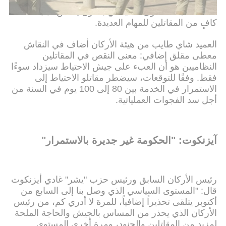
وشدد على أنه لا يملي أي قانون تجنيد محدد للتقدم به،
لكنه طالب المستوى السياسي بقانون يضمن تجنيد عدد
كافٍ من المقاتلين للمهام العديدة.
العميد شاي طايب من هيئة الأركان أضاف في النقاش
معطى مقلق إضافي: معنى النقص في المقاتلين
النظاميين هو أن العبء على جيش الاحتياط سيزداد سوءًا
فقط. وفقًا للتوقعات، سيضطر مقاتلو الاحتياط إلى
الاستمرار في الخدمة بين 80 إلى 100 يوم في السنة من
أجل سد الفجوات العملياتية.
آيزنكوت: "الحكومة غير جديرة بالاستمرار"
رئيس الأركان السابق ورئيس حزب "يشر" غادي أيزنكوت
قال: "المستوى السياسي الذي وصل بنا إلى السابع من
أكتوبر يتلقى تحذيراً إضافياً، للمرة لا أدري كم، من رئيس
الأركان الذي يحذر من المساس بالجيش والحاجة الملحة
لمزيد من المقاتلين والجنود، ومرة أخرى المستوى