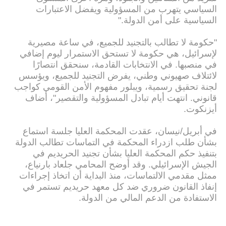
السياسي يتهرب من المسؤولية ويفضل الاعتبارات
السياسية على أمن الدولة."
"حكومة لا تطالب بالتجنيد للجميع، في ساعة مصيرية
لإسرائيل، هي حكومة لا تستحق الاستمرار ليوم إضافي
في منصبها. في الانتخابات القادمة، سنحقق انتصارًا
لائتلاف صهيوني وطني، يفرض التجنيد للجميع، ويؤسس
لجنة تحقيق رسمية، ويبلور مفهوم الأمن القومي كواجب
قانوني. انتهت أيام تبادل المسؤولية والتقصير"، أضاف
أيزنكوت.
في أبريل/نيسان، عقدت المحكمة العليا جلسة استماع
بشأن طلب ازدراء المحكمة في التماسات تطالب الدولة
بتنفيذ حكم المحكمة العليا بشأن تجنيد الحريديم في
الجيش الإسرائيلي. وقد أوضح المحامي جلعاد بارنياع،
ممثل مقدمي الالتماسات، منذ البداية أن اتخاذ إجراءات
إنفاذ القانون ضروري ضد كل معهد حريديم تستمر في
الاستفادة من الدعم المالي من الدولة.