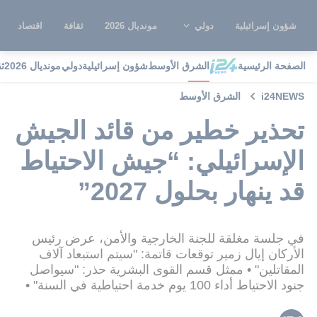
شؤون إسرائيلية
دولي
مونديال 2026
ثقافة
اقتصاد
الصفحة الرئيسية
الشرق الأوسط
شؤون إسرائيلية
دولي
مونديال 2026
ث
i24NEWS
الشرق الأوسط
تحذير خطير من قائد الجيش
الإسرائيلي: “جيش الاحتياط
قد ينهار بحلول 2027”
في جلسة مغلقة للجنة الخارجية والأمن، عرض رئيس
الأركان إيال زمير توقعات قاتمة: "سيتم استبعاد آلاف
المقاتلين" • ممثل قسم القوى البشرية حذر: "سيواصل
جنود الاحتياط أداء 100 يوم خدمة احتياطية في السنة" •