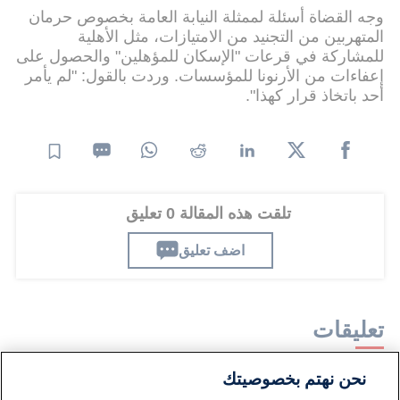
وجه القضاة أسئلة لممثلة النيابة العامة بخصوص حرمان
المتهربين من التجنيد من الامتيازات، مثل الأهلية
للمشاركة في قرعات "الإسكان للمؤهلين" والحصول على
إعفاءات من الأرنونا للمؤسسات. وردت بالقول: "لم يأمر
أحد باتخاذ قرار كهذا".
تلقت هذه المقالة 0 تعليق
اضف تعليق
تعليقات
نحن نهتم بخصوصيتك
لا توجد تعليقات مكتوبة حتى الآن. كن الأول!