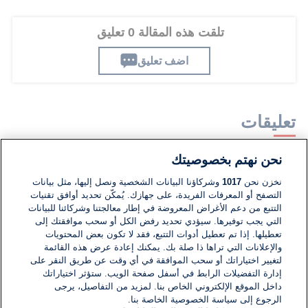
تلقت هذه المقالة 0 تعليق
اضف تعليق
تعليقات
نحن نهتم بخصوصيتك
لا توجد تعليقات مكتوبة حتى الآن. كن الأول!
نخزن نحن
1017
وشركاؤنا البيانات الشخصية ونصل إليها، مثل بيانات
التصفح أو المعرفات الفريدة، على جهازك. يُمكّن تحديد أوافق تقنيات
اكتب تعليقًا جديدًا ...
التتبع من دعم الأغراض المعروضة في إطار معالجتنا وشركائنا للبيانات
التي يجب توفيرها. سيؤدي تحديد رفض الكل أو سحب موافقتك إلى
تعطيلها. إذا تم تعطيل أدوات التتبع، فقد لا تكون بعض المحتويات
والإعلانات التي تراها ذا صلة بك. يمكنك إعادة عرض هذه القائمة
لتغيير اختياراتك أو سحب الموافقة في أي وقت عن طريق النقر على
إدارة التفضيلات الرابط في أسفل صفحة الويب. ستؤثر اختياراتك
داخل الموقع الإلكتروني الخاص بنا. لمزيد من التفاصيل، يرجى
الرجوع إلى سياسة الخصوصية الخاصة بنا.