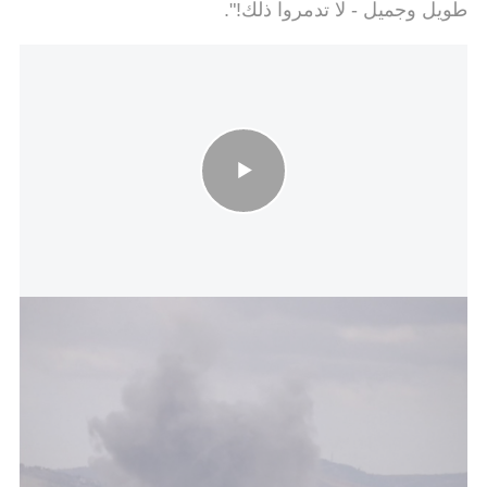
طويل وجميل - لا تدمروا ذلك!".
صافرات الإنذار تدوي في البلدات الشمالية الإسرائيلية… وسقوط 3
مسيّرات في الجليل
الهجوم العلني والقاسي من قبل الرئيس يأتي على الرغم
من أن إسرائيل تصرفت بتنسيق معين، وذلك بعد أن
مصدر إسرائيلي أفاد لشبكة CNN بأن إسرائيل أبلغت
الولايات المتحدة مسبقًا عن الهجوم في بيروت. ووفقًا