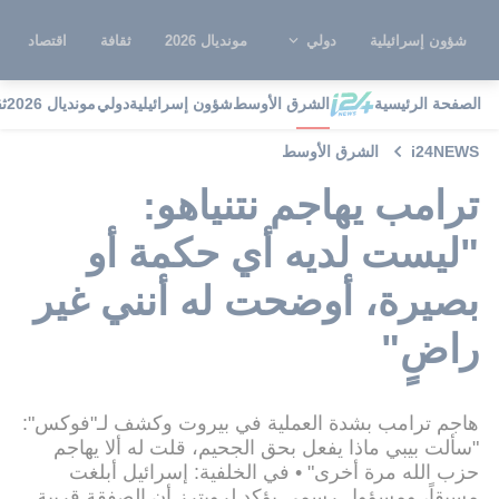
شؤون إسرائيلية
دولي
مونديال 2026
ثقافة
اقتصاد
الصفحة الرئيسية
الشرق الأوسط
شؤون إسرائيلية
دولي
مونديال 2026
ث
i24NEWS
الشرق الأوسط
ترامب يهاجم نتنياهو:
"ليست لديه أي حكمة أو
بصيرة، أوضحت له أنني غير
راضٍ"
هاجم ترامب بشدة العملية في بيروت وكشف لـ"فوكس":
"سألت بيبي ماذا يفعل بحق الجحيم، قلت له ألا يهاجم
حزب الله مرة أخرى" • في الخلفية: إسرائيل أبلغت
مسبقاً، ومسؤول رسمي يؤكد لرويترز أن الصفقة قريبة