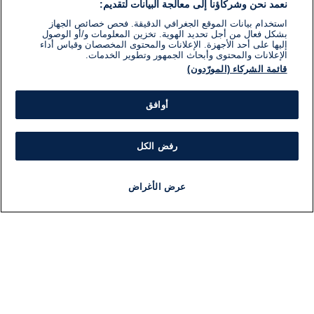
نعمد نحن وشركاؤنا إلى معالجة البيانات لتقديم:
استخدام بيانات الموقع الجغرافي الدقيقة. فحص خصائص الجهاز
بشكل فعال من أجل تحديد الهوية. تخزين المعلومات و/أو الوصول
إليها على أحد الأجهزة. الإعلانات والمحتوى المخصصان وقياس أداء
الإعلانات والمحتوى وأبحاث الجمهور وتطوير الخدمات.
قائمة الشركاء (المورّدون)
أوافق
رفض الكل
عرض الأغراض
أخبار
أخبار هامة
مجانا
مذياع
برنامج
معلومات
فئ
اللجنة التنفيذية i24NEWS
ملخ
برنامج i24NEWS
ال
الاذاعة الحية
شؤو