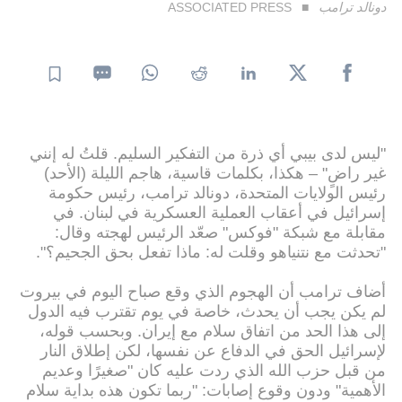
دونالد ترامب
ASSOCIATED PRESS
"ليس لدى بيبي أي ذرة من التفكير السليم. قلتُ له إنني
غير راضٍ" – هكذا، بكلمات قاسية، هاجم الليلة (الأحد)
رئيس الولايات المتحدة، دونالد ترامب، رئيس حكومة
إسرائيل في أعقاب العملية العسكرية في لبنان. في
مقابلة مع شبكة "فوكس" صعّد الرئيس لهجته وقال:
"تحدثت مع نتنياهو وقلت له: ماذا تفعل بحق الجحيم؟".
أضاف ترامب أن الهجوم الذي وقع صباح اليوم في بيروت
لم يكن يجب أن يحدث، خاصة في يوم تقترب فيه الدول
إلى هذا الحد من اتفاق سلام مع إيران. وبحسب قوله،
لإسرائيل الحق في الدفاع عن نفسها، لكن إطلاق النار
من قبل حزب الله الذي ردت عليه كان "صغيرًا وعديم
الأهمية" ودون وقوع إصابات: "ربما تكون هذه بداية سلام