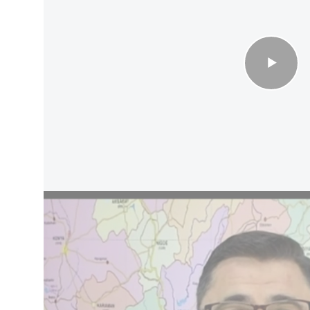
مفصليا للدور التركي في المنطقة"
شبكة CNN، قال نتنياهو إن تركيا تعلن بشكل صريح رغبتها في استعادة نفوذ
هذه الطموحات تشمل، بحسب وصفه، مناطق في سوريا
وأضاف: "إذا منحت نظاماً راديكالياً مثل هذا القدرات التي توفرها مقاتلات F-35، فإن ذلك
 لا أعتقد أنه ينبغي القيام بذلك".