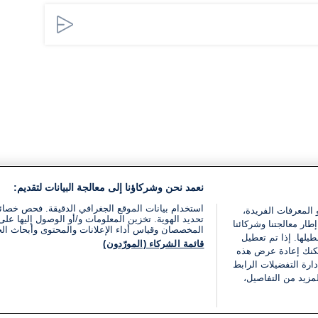
نعمد نحن وشركاؤنا إلى معالجة البيانات لتقديم:
استخدام بيانات الموقع الجغرافي الدقيقة. فحص خصا
 المعرفات الفريدة،
تحديد الهوية. تخزين المعلومات و/أو الوصول إليها على 
ار معالجتنا وشركائنا
المخصصان وقياس أداء الإعلانات والمحتوى وأبحاث ال
يلها. إذا تم تعطيل
قائمة الشركاء (المورّدون)
يمكنك إعادة عرض هذه
ارة التفضيلات الرابط
مزيد من التفاصيل،
مجانا