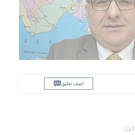
ه بالرئيس الأمريكي دونالد ترامب، مؤكداً أن وجود
يراني لا يلغي التوافق بينهما حول القضايا
 إيران، فإننا نرى الأمور نفسها عندما يتعلق الأمر
يزال مبكراً لتحديد المسار الذي ستتخذه التطورات
اضف تعليق
لأول!