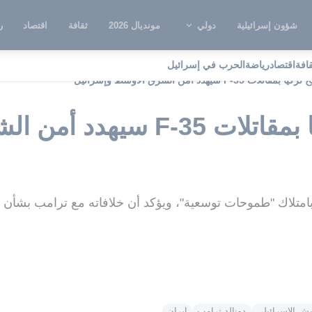
شؤون إسرائيلية
دولي
مونديال 2026
ثقافة
اقتصاد
ر
قافة
اقتصاد
رياضة
الحرب في إسرائيل
ت F-35 سيهدد أمن الشرق الأوسط وإسرائيل
نتنياهو: تسليح تركيا بمقاتلات 35
امتلاك "طموحات توسعية"، ويؤكد أن خلافاته مع ترامب بشأن إي
يش الإسرائيلي
دونالد ترامب
ايران