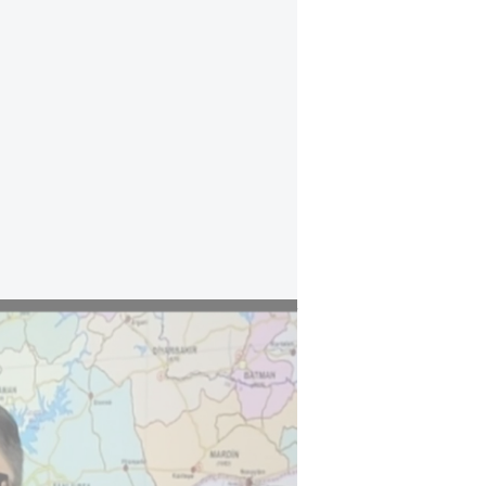
"قمة الناتو في أنقرة استثنائية وستشكل محورا 
وفي مقابلة مع 
الإمبراطورية العثمانية، مضيفاً أن 
والأردن وإسرائيل ودولاً في الخليج.
سيقود إلى مزيد من العدوانية. أنا شخصياً