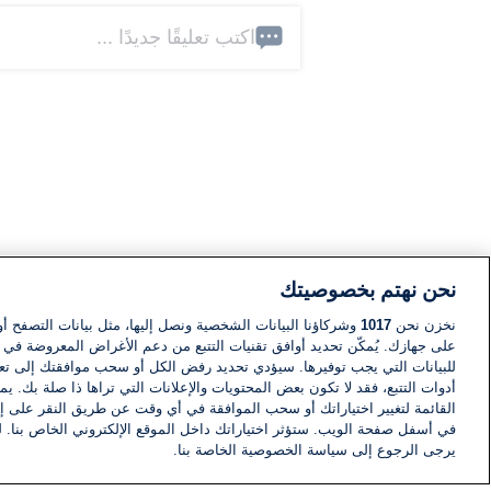
اكتب تعليقًا جديدًا ...
نحن نهتم بخصوصيتك
نخزن نحن
1017
وشركاؤنا البيانات الشخصية ونصل إليها، مثل بيانات التصفح أو
على جهازك. يُمكّن تحديد أوافق تقنيات التتبع من دعم الأغراض المعروضة في إط
للبيانات التي يجب توفيرها. سيؤدي تحديد رفض الكل أو سحب موافقتك إلى تعط
أدوات التتبع، فقد لا تكون بعض المحتويات والإعلانات التي تراها ذا صلة بك. 
القائمة لتغيير اختياراتك أو سحب الموافقة في أي وقت عن طريق النقر على إد
في أسفل صفحة الويب. ستؤثر اختياراتك داخل الموقع الإلكتروني الخاص بنا. ل
يرجى الرجوع إلى سياسة الخصوصية الخاصة بنا.
أخبار
أخبار هامة