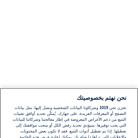
نحن نهتم بخصوصيتك
نخزن نحن
1019
وشركاؤنا البيانات الشخصية ونصل إليها، مثل بيانات
التصفح أو المعرفات الفريدة، على جهازك. يُمكّن تحديد أوافق تقنيات
التتبع من دعم الأغراض المعروضة في إطار معالجتنا وشركائنا للبيانات
التي يجب توفيرها. سيؤدي تحديد رفض الكل أو سحب موافقتك إلى
تعطيلها. إذا تم تعطيل أدوات التتبع، فقد لا تكون بعض المحتويات
والإعلانات التي تراها ذا صلة بك. يمكنك إعادة عرض هذه القائمة