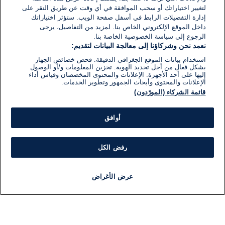
لتغيير اختياراتك أو سحب الموافقة في أي وقت عن طريق النقر على
إدارة التفضيلات الرابط في أسفل صفحة الويب. ستؤثر اختياراتك
داخل الموقع الإلكتروني الخاص بنا. لمزيد من التفاصيل، يرجى
الرجوع إلى سياسة الخصوصية الخاصة بنا.
نعمد نحن وشركاؤنا إلى معالجة البيانات لتقديم:
استخدام بيانات الموقع الجغرافي الدقيقة. فحص خصائص الجهاز
بشكل فعال من أجل تحديد الهوية. تخزين المعلومات و/أو الوصول
إليها على أحد الأجهزة. الإعلانات والمحتوى المخصصان وقياس أداء
الإعلانات والمحتوى وأبحاث الجمهور وتطوير الخدمات.
قائمة الشركاء (المورّدون)
أوافق
رفض الكل
عرض الأغراض
أخبار
أخبار هامة
مباشر
مذياع
برنامج