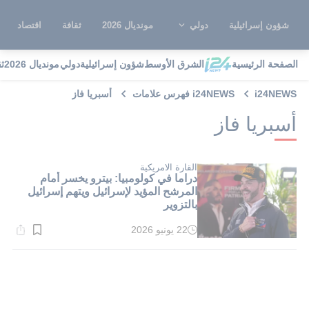
شؤون إسرائيلية
دولي
مونديال 2026
ثقافة
اقتصاد
الصفحة الرئيسية
الشرق الأوسط
شؤون إسرائيلية
دولي
مونديال 2026
ث
i24NEWS
i24NEWS فهرس علامات
أسبريا فاز
أسبريا فاز
القارة الامريكية
دراما في كولومبيا: بيترو يخسر أمام
المرشح المؤيد لإسرائيل ويتهم إسرائيل
بالتزوير
22 يونيو 2026
وقت
القراءة:
3}
دقيقة.