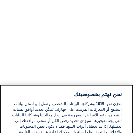
نحن نهتم بخصوصيتك
نخزن نحن
1019
وشركاؤنا البيانات الشخصية ونصل إليها، مثل بيانات
التصفح أو المعرفات الفريدة، على جهازك. يُمكّن تحديد أوافق تقنيات
التتبع من دعم الأغراض المعروضة في إطار معالجتنا وشركائنا للبيانات
التي يجب توفيرها. سيؤدي تحديد رفض الكل أو سحب موافقتك إلى
تعطيلها. إذا تم تعطيل أدوات التتبع، فقد لا تكون بعض المحتويات
والإعلانات التي تراها ذا صلة بك. يمكنك إعادة عرض هذه القائمة