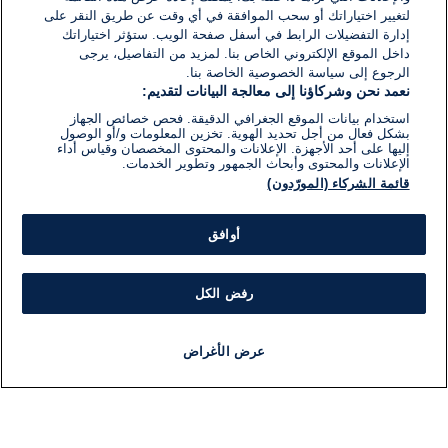
لتغيير اختياراتك أو سحب الموافقة في أي وقت عن طريق النقر على
إدارة التفضيلات الرابط في أسفل صفحة الويب. ستؤثر اختياراتك
داخل الموقع الإلكتروني الخاص بنا. لمزيد من التفاصيل، يرجى
الرجوع إلى سياسة الخصوصية الخاصة بنا.
نعمد نحن وشركاؤنا إلى معالجة البيانات لتقديم:
استخدام بيانات الموقع الجغرافي الدقيقة. فحص خصائص الجهاز
بشكل فعال من أجل تحديد الهوية. تخزين المعلومات و/أو الوصول
إليها على أحد الأجهزة. الإعلانات والمحتوى المخصصان وقياس أداء
الإعلانات والمحتوى وأبحاث الجمهور وتطوير الخدمات.
قائمة الشركاء (المورّدون)
أوافق
رفض الكل
عرض الأغراض
أخبار
أخبار هامة
مباشر
مذياع
برنامج