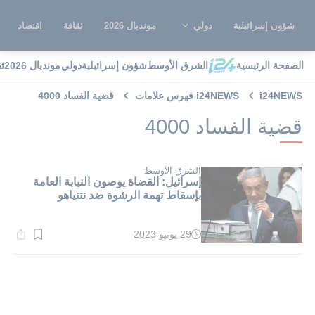
شؤون إسرائيلية
دولي
مونديال 2026
ثقافة
اقتصاد
الصفحة الرئيسية
الشرق الأوسط
شؤون إسرائيلية
دولي
مونديال 2026
ث
i24NEWS
i24NEWS فهرس علامات
قضية الفساد 4000
قضية الفساد 4000
الشرق الأوسط
إسرائيل: القضاة يوصون النيابة العامة
بإسقاط تهمة الرشوة ضد نتنياهو
29 يونيو 2023
وقت
القراءة:
1}
دقيقة.