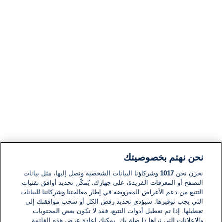
نحن نهتم بخصوصيتك
نخزن نحن
1017
وشركاؤنا البيانات الشخصية ونصل إليها، مثل بيانات
التصفح أو المعرفات الفريدة، على جهازك. يُمكّن تحديد أوافق تقنيات
التتبع من دعم الأغراض المعروضة في إطار معالجتنا وشركائنا للبيانات
التي يجب توفيرها. سيؤدي تحديد رفض الكل أو سحب موافقتك إلى
تعطيلها. إذا تم تعطيل أدوات التتبع، فقد لا تكون بعض المحتويات
والإعلانات التي تراها ذا صلة بك. يمكنك إعادة عرض هذه القائمة