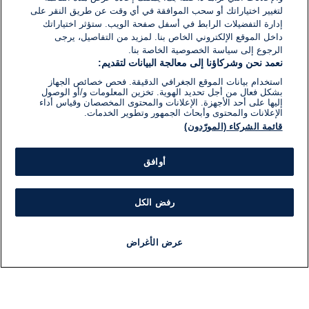
لتغيير اختياراتك أو سحب الموافقة في أي وقت عن طريق النقر على
إدارة التفضيلات الرابط في أسفل صفحة الويب. ستؤثر اختياراتك
داخل الموقع الإلكتروني الخاص بنا. لمزيد من التفاصيل، يرجى
الرجوع إلى سياسة الخصوصية الخاصة بنا.
نعمد نحن وشركاؤنا إلى معالجة البيانات لتقديم:
استخدام بيانات الموقع الجغرافي الدقيقة. فحص خصائص الجهاز
بشكل فعال من أجل تحديد الهوية. تخزين المعلومات و/أو الوصول
إليها على أحد الأجهزة. الإعلانات والمحتوى المخصصان وقياس أداء
الإعلانات والمحتوى وأبحاث الجمهور وتطوير الخدمات.
قائمة الشركاء (المورّدون)
أوافق
رفض الكل
عرض الأغراض
أخبار
أخبار هامة
مباشر
مذياع
برنامج