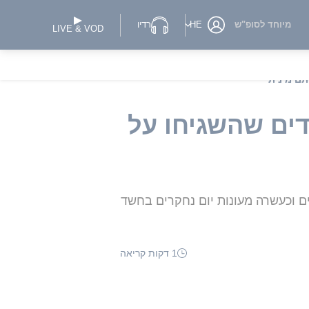
מיוחד לסופ"ש
HE
רדיו
LIVE & VOD
תם מינית
ים שהשגיחו על
בצרפת • עובדים ב-84 גני ילדים, כ-20 בתי ספר יסודיים וכעשרה מעונות יום נחקרים בחשד
1 דקות קריאה