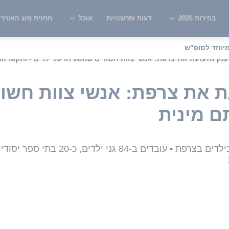
בחירות 2026
דעות ופרשנויות
אוכל
תחזית מזג האוויר
יוחד לסופ"ש
נק מזעזעת את צרפת: אנשי צוות חשודים שהשגיחו על ילדים - ותקפו או
 את צרפת: אנשי צוות חשוד
תם מינית
חשד לפרשת התעללות רחבת היקף בילדים 