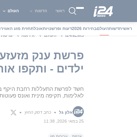
ראשי
חדשות
העולם
ראשי
חדשות
העולם
בחירות 2026
דעות ופרשנויות
אוכל
תחזית מזג האוויר
מ
i24NEWS
העולם
אירופה
פרשת ע
פרשת ענק מזעזעת
ילדים - ותקפו או
לאלימות, תקיפה מינית ואונס פעוטות
אלון גל
כתב דסק החוץ
■
■
25 במאי 2026, 11:38
צרפת
עבירות מין