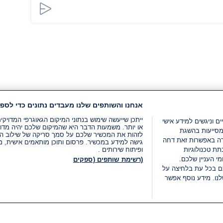
אנחנו והשותפים שלנו מעבדים נתונים כדי לספק
ייתכן שייעשה שימוש בנתוני המיקום הגאוגרפי המדוי
ים וניגשים למידע אישי
או יותר. משמעות הדבר היא שהמיקום שלכם יהיה מדוי
מסייעות בהשגת
לזהות את המכשיר שלכם על סמך סריקה של שילוב המאפי
רה באפשרות זאת דחה
גישה למידע במכשיר. פרסום ותוכן מותאמים אישית, מד
ת טכנולוגיות
ופיתוח שירותים .
י העניין שלכם.
(רשימת שותפים (ספקים
ם בכל עת בלחיצה על
נו. מידע נוסף אפשר
LIVE