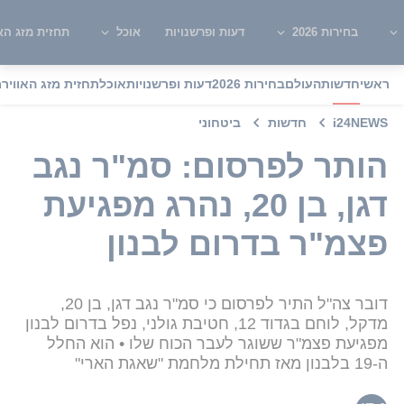
בחירות 2026
דעות ופרשנויות
אוכל
תחזית מזג האו
ראשי
חדשות
העולם
בחירות 2026
דעות ופרשנויות
אוכל
תחזית מזג האוויר
מ
i24NEWS
חדשות
ביטחוני
הותר לפרסום: סמ"ר נגב
דגן, בן 20, נהרג מפגיעת
פצמ"ר בדרום לבנון
דובר צה"ל התיר לפרסום כי סמ"ר נגב דגן, בן 20,
מדקל, לוחם בגדוד 12, חטיבת גולני, נפל בדרום לבנון
מפגיעת פצמ"ר ששוגר לעבר הכוח שלו • הוא החלל
ה-19 בלבנון מאז תחילת מלחמת "שאגת הארי"