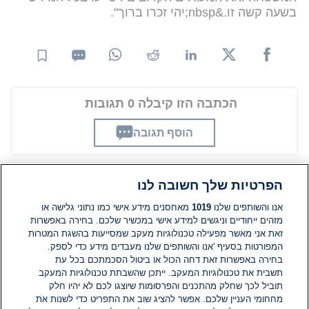
בשעה קשה זו.&nbsp;יהי זכרו ברוך".
הכתבה הזו קיבלה 0 תגובות
הוסף תגובה
הפרטיות שלך חשובה לנו
תגובות
אנו והשותפים שלנו
1019
מאחסנים מידע אישי כמו נתוני גלישה או
מזהים ייחודיים וניגשים למידע אישי במכשיר שלכם. בחירה באפשרות
זאת אני מאשר מפעילה טכנולוגיות מעקב שמסייעות בהשגת המטרות
אין עדיין תגובות. היה הראשון להגיב
המפורטות בסעיף 'אנו והשותפים שלנו מעבדים מידע כדי לספק.
בחירה באפשרות זאת דחה הכול או ביטול הסכמתכם בכל עת
הוסף תגובה
תשבית את טכנולוגיות המעקב. ייתכן שהשבתת טכנולוגיות המעקב
תוביל לכך שחלק מהתכנים והפרסומות שיוצגו לכם לא יהיו חלק
מחחומי העניין שלכם. אפשר להציג שוב את התפריט כדי לשנות את