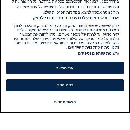
בחירתכם או לבטל את הסכמתכם בכל עת בלחיצה על הקישור ניהול
העדפות שבתחתית הדף. הבחירות שלכם ישפיעו על אתר אישי שלנו.
מידע נוסף אפשר למצוא במדיניות הפרטיות שלנו.
אנחנו והשותפים שלנו מעבדים נתונים כדי לספק:
ייתכן שייעשה שימוש בנתוני המיקום הגאוגרפי המדויקים שלכם לצורך
תמיכה במטרה אחת או יותר. משמעות הדבר היא שהמיקום שלכם
יהיה מדויק עד לרמה של מספר מטרים.. ניתן לזהות את המכשיר
שלכם על סמך סריקה של שילוב המאפיינים הייחודי שלו.. אחסון ו/או
גישה למידע במכשיר. פרסום ותוכן מותאמים אישית, מדידת פרסום
ותוכן, ניתוח קהל ופיתוח שירותים .
(רשימת שותפים (ספקים
אני מאשר
דחה הכול
הצגת מטרות
חדשות
פיד חדשות
LIVE
רדיו
תוכניות