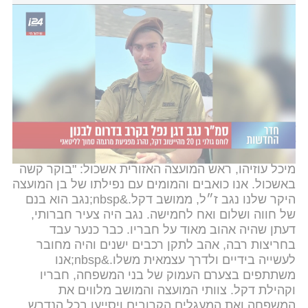
הותר לפרסום: סמ"ר נגב דגן, בן 20, נפל בקרב בדרום לבנון
התקרית הקשה אירעה אתמול, כשדגן ויחידתו פעלו
באזור דרום לבנון. פצצת מרגמה נורתה לעבר הכוח
ופגעה בו. לאחר נופלו, הוא הועלה מדרגת סמל לדרגת
סמל-ראשון.
https://x.com/i/web/status/2055178898258706477
לא ניתן להציג מכיוון שעוגיות רשתות חברתיות חסומות. ניתן
להפעיל בלחיצה כאן
נהל העדפות
.
מיכל עוזיהו, ראש המועצה האזורית אשכול: "בוקר קשה
באשכול. אנו כואבים והמומים עם נפילתו של בן המועצה
היקר שלנו נגב ז״ל, ממושב דקל.&nbsp;נגב הוא בנם
של חווה ושלום ואח לחמישה. נגב היה צעיר חברותי,
דעתן שהיה אהוב מאוד על חבריו. כבר כנער עבד
בחריצות רבה, אהב לתקן רכבים ישנים והיה מחובר
לעשייה בידיים ולדרך עצמאית משלו.&nbsp;אנו
משתתפים בצערם העמוק של בני המשפחה, חבריו
וקהילת דקל. צוותי המועצה והמושב מלווים את
המשפחה ואת המעגלים הקרובים ויסייעו בכל הנדרש