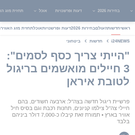
בחירות 2026
דעות ופרשנויות
אוכל
תחזית מזג האו
ראשי
חדשות
העולם
בחירות 2026
דעות ופרשנויות
אוכל
תחזית מזג האוויר
מ
i24NEWS
חדשות
ביטחוני
"הייתי צריך כסף לסמים":
3 חיילים מואשמים בריגול
לטובת איראן
פרשיית ריגול חדשה בצה"ל: ארבעה חשודים, בהם
חיילי צה"ל צילמו קניונים, תחנות רכבת וגם בסיס חיל
אוויר בארץ • תמורת זאת קיבלו כ-7,000 דולר ביניהם
בלבד