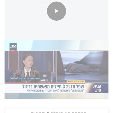
חשיפת i24NEWS: שלושה יילים מואשמים בריגול לטובת איראן
הסיפור התחיל באינסטגרם, אחד החשודים קיבל פניה
מסוכן איראני, העלה תמונת מסך לרשת. נאשם אחר
פנה לסוכן מיוזמתו ומשם המשיך הקשר. באופן חריג
המשימות שקיבלו הגיעו דרך הטיקטוק. בשלב מסוים
אחד מהם הציע מיוזמתו להעביר תיעודים של מטוסי
F16. לארבעה הייתה מילת קוד, "חנות ירקות".