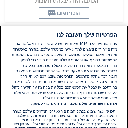
הכתבה הזו קיבלה 0 תגובות
הוסף תגובה
הפרטיות שלך חשובה לנו
תגובות
אנו והשותפים שלנו
1019
מאחסנים מידע אישי כמו נתוני גלישה או
מזהים ייחודיים וניגשים למידע אישי במכשיר שלכם. בחירה באפשרות
זאת אני מאשר מפעילה טכנולוגיות מעקב שמסייעות בהשגת המטרות
אין עדיין תגובות. היה הראשון להגיב
המפורטות בסעיף 'אנו והשותפים שלנו מעבדים מידע כדי לספק.
בחירה באפשרות זאת דחה הכול או ביטול הסכמתכם בכל עת
הוסף תגובה
תשבית את טכנולוגיות המעקב. ייתכן שהשבתת טכנולוגיות המעקב
תוביל לכך שחלק מהתכנים והפרסומות שיוצגו לכם לא יהיו חלק
מחחומי העניין שלכם. אפשר להציג שוב את התפריט כדי לשנות את
בחירתכם או לבטל את הסכמתכם בכל עת בלחיצה על הקישור ניהול
העדפות שבתחתית הדף. הבחירות שלכם ישפיעו על אתר אישי שלנו.
מידע נוסף אפשר למצוא במדיניות הפרטיות שלנו.
אנחנו והשותפים שלנו מעבדים נתונים כדי לספק:
ייתכן שייעשה שימוש בנתוני המיקום הגאוגרפי המדויקים שלכם לצורך
תמיכה במטרה אחת או יותר. משמעות הדבר היא שהמיקום שלכם
יהיה מדויק עד לרמה של מספר מטרים.. ניתן לזהות את המכשיר
שלכם על סמך סריקה של שילוב המאפיינים הייחודי שלו.. אחסון ו/או