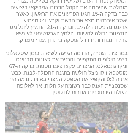
המשחק נפתח הערב (שלישי) דווקא בשליטה מצרית
מוחלטת שהיממה את הקהל הדרום-אמריקאי ביציעים.
כבר בדקה ה-15 חגגו הפרעונים את הראשון, כאשר
יאסר איברהים מצא את הרשת וקבע 0:1 מפתיע.
ארגנטינה ניסתה להגיב, ובדקה ה-21 החמיץ ליונל מסי
הזדמנות גדולה להשוות. הלחץ הארגנטינאי לא נשא
פרי, והנבחרות ירדו להפסקה ביתרון מצרי מוצדק.
במחצית השנייה, הדרמה הגיעה לשיאה. בזמן שסקאלוני
ביצע חילופים התקפיים והכניס את לאוטרו מרטינס
וניקו גונסאלס, המצרים עקצו פעם נוספת. בדקה ה-67
מוסטפא זיקו ניצל חולשה בהגנה התכולה-לבנה, כבש
את ה-0:2 והקפיץ את הספסל המצרי באוויר. נדמה היה
שסנסציית הענק כבר רשומה על הלוח, אך לאלופת
העולם היו תוכניות אחרות לחלוטין.