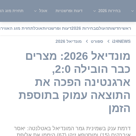
בחירות 2026
דעות ופרשנויות
אוכל
תחזית מזג האו
ראשי
חדשות
העולם
בחירות 2026
דעות ופרשנויות
אוכל
תחזית מזג האוויר
מ
i24NEWS
ספורט
מונדיאל 2026
מונדיאל 2026: מצרים
כבר הובילה 2:0,
ארגנטינה הפכה את
התוצאה עמוק בתוספת
הזמן
דרמת ענק בשמינית גמר המונדיאל באטלנטה: יאסר
איברהים (15) ומוסטפא זיקו (67) היממו את אלופת