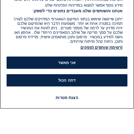
מידע נוסף אפשר למצוא במדיניות הפרטיות שלנו.
אנחנו והשותפים שלנו מעבדים נתונים כדי לספק:
ייתכן שייעשה שימוש בנתוני המיקום הגאוגרפי המדויקים שלכם לצורך
תמיכה במטרה אחת או יותר. משמעות הדבר היא שהמיקום שלכם
יהיה מדויק עד לרמה של מספר מטרים.. ניתן לזהות את המכשיר
שלכם על סמך סריקה של שילוב המאפיינים הייחודי שלו.. אחסון ו/או
גישה למידע במכשיר. פרסום ותוכן מותאמים אישית, מדידת פרסום
ותוכן, ניתוח קהל ופיתוח שירותים .
(רשימת שותפים (ספקים
אני מאשר
דחה הכול
הצגת מטרות
חדשות
פיד חדשות
LIVE
רדיו
תוכניות
מידע
קט