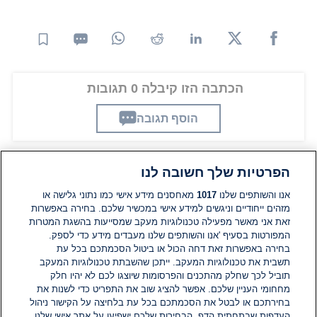
הכתבה הזו קיבלה 0 תגובות
הוסף תגובה
הפרטיות שלך חשובה לנו
תגובות
אנו והשותפים שלנו
1017
מאחסנים מידע אישי כמו נתוני גלישה או
מזהים ייחודיים וניגשים למידע אישי במכשיר שלכם. בחירה באפשרות
זאת אני מאשר מפעילה טכנולוגיות מעקב שמסייעות בהשגת המטרות
אין עדיין תגובות. היה הראשון להגיב
המפורטות בסעיף 'אנו והשותפים שלנו מעבדים מידע כדי לספק.
בחירה באפשרות זאת דחה הכול או ביטול הסכמתכם בכל עת
הוסף תגובה
תשבית את טכנולוגיות המעקב. ייתכן שהשבתת טכנולוגיות המעקב
תוביל לכך שחלק מהתכנים והפרסומות שיוצגו לכם לא יהיו חלק
מחחומי העניין שלכם. אפשר להציג שוב את התפריט כדי לשנות את
בחירתכם או לבטל את הסכמתכם בכל עת בלחיצה על הקישור ניהול
העדפות שבתחתית הדף. הבחירות שלכם ישפיעו על אתר אישי שלנו.