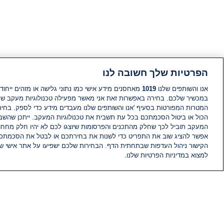
הפרטיות שלך חשובה לנו
אנו והשותפים שלנו
1019
מאחסנים מידע אישי כמו נתוני גלישה או מזהים ייחודי
במכשיר שלכם. בחירה באפשרות זאת אני מאשר מפעילה טכנולוגיות מעקב ש
המטרות המפורטות בסעיף 'אנו והשותפים שלנו מעבדים מידע כדי לספק. בחי
הכול או ביטול הסכמתכם בכל עת תשבית את טכנולוגיות המעקב. ייתכן שהשבת
המעקב תוביל לכך שחלק מהתכנים והפרסומות שיוצגו לכם לא יהיו חלק מחחומ
אפשר להציג שוב את התפריט כדי לשנות את בחירתכם או לבטל את הסכמתכ
הקישור ניהול העדפות שבתחתית הדף. הבחירות שלכם ישפיעו על אתר אישי של
למצוא במדיניות הפרטיות שלנו.
חדשות
פיד חדשות
מידע
הוועד המנהל של i24NEWS