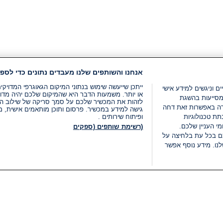
אנחנו והשותפים שלנו מעבדים נתונים כדי לספק
ייתכן שייעשה שימוש בנתוני המיקום הגאוגרפי המדוי
ים וניגשים למידע אישי
או יותר. משמעות הדבר היא שהמיקום שלכם יהיה מדוי
מסייעות בהשגת
לזהות את המכשיר שלכם על סמך סריקה של שילוב המאפי
רה באפשרות זאת דחה
גישה למידע במכשיר. פרסום ותוכן מותאמים אישית, מד
ת טכנולוגיות
ופיתוח שירותים .
י העניין שלכם.
(רשימת שותפים (ספקים
ם בכל עת בלחיצה על
נו. מידע נוסף אפשר
LIVE
קטגוריות
משפטי
חדשות מתפרצות
תנאי שימוש