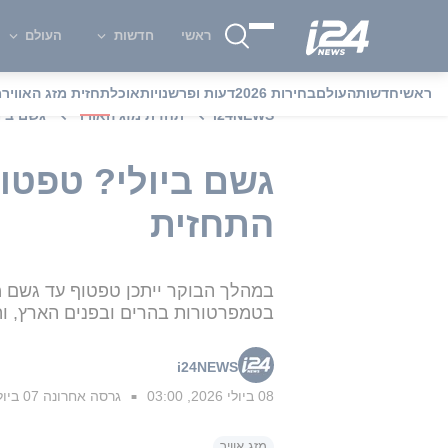
ראשי
חדשות
העולם
ראשי
חדשות
העולם
בחירות 2026
דעות ופרשנויות
אוכל
תחזית מזג האוויר
מ
i24NEWS
תחזית מזג האוויר
גשם ביו
גשם ביולי? טפטוף
התחזית
במהלך הבוקר ייתכן טפטוף עד גשם מק
בטמפרטורות בהרים ובפנים הארץ, וה
i24NEWS
08 ביולי 2026, 03:00
גרסה אחרונה
07 ביולי 2026, 20:40
■
מזג אוויר