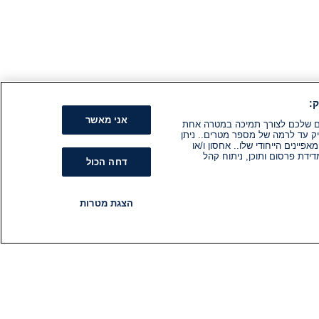
:
אני מאשר
קים שלכם לצורך תמיכה במטרה אחת
ק עד לרמה של מספר מטרים.. ניתן
ינים הייחודי שלו.. אחסון ו/או
ידת פרסום ותוכן, ניתוח קהל
דחה הכול
הצגת מטרות
רדיו
תוכניות
עקבו אחרינו
הירשם לניוזלטר