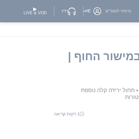
מיוחד לסופ"ש
HE
רדיו
LIVE & VOD
מישור החוף |
• תחול ירידה קלה נוספת
טורות
1 דקות קריאה