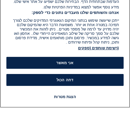
העדפות שבתחתית הדף. הבחירות שלכם ישפיעו על אתר אישי שלנו.
מידע נוסף אפשר למצוא במדיניות הפרטיות שלנו.
אנחנו והשותפים שלנו מעבדים נתונים כדי לספק:
ייתכן שייעשה שימוש בנתוני המיקום הגאוגרפי המדויקים שלכם לצורך
תמיכה במטרה אחת או יותר. משמעות הדבר היא שהמיקום שלכם
יהיה מדויק עד לרמה של מספר מטרים.. ניתן לזהות את המכשיר
שלכם על סמך סריקה של שילוב המאפיינים הייחודי שלו.. אחסון ו/או
גישה למידע במכשיר. פרסום ותוכן מותאמים אישית, מדידת פרסום
ותוכן, ניתוח קהל ופיתוח שירותים .
(רשימת שותפים (ספקים
אני מאשר
דחה הכול
הצגת מטרות
חדשות
פיד חדשות
LIVE
רדיו
תוכניות
מידע
קט