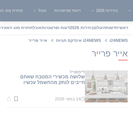
בחירות 2026
דעות ופרשנויות
אוכל
תחזית מזג האו
ראשי
חדשות
העולם
בחירות 2026
דעות ופרשנויות
אוכל
תחזית מזג האוויר
מ
i24NEWS
i24NEWS אינדקס תגיות
אייר פרייר
אייר פרייר
לייפסטייל
שלושה מכשירי המטבח שאתם
חייבים לנתק מהחשמל עכשיו
14 במאי 2026
זמן
קריאה:
1
דקות.