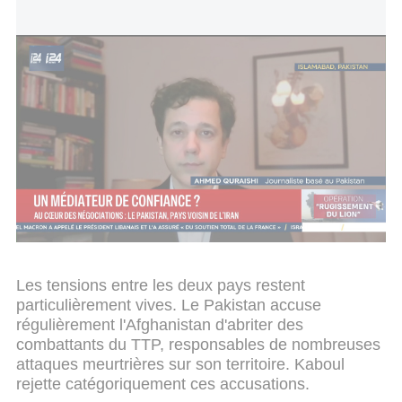
Pakistan
De son côté, le gouvernement taliban afghan a
vivement condamné ces frappes. Le porte-parole
des autorités, Zabihullah Mujahid, a affirmé que
l'opération avait tué ou blessé des dizaines de
civils, qualifiant l'intervention pakistanaise d'« acte
d'agression lâche » dans un message publié sur le
réseau social X.
Les tensions entre les deux pays restent
particulièrement vives. Le Pakistan accuse
régulièrement l'Afghanistan d'abriter des
combattants du TTP, responsables de nombreuses
attaques meurtrières sur son territoire. Kaboul
rejette catégoriquement ces accusations.