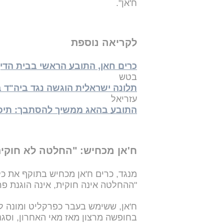
ח'אן".
לקריאה נוספת
כרים חאן, התובע הראשי בבית הדין
בטש
תלונה ישראלית הוגשה נגד ביה"ד ב
עזריאל
התובע בהאג ממשיך להסתבך: תיפתח
ח'אן מכחיש: "החלטה לא חוקית
מנגד, כרים ח'אן מכחיש בתוקף את כל 
"ההחלטה אינה חוקית, אינה הוגנת פר
ח'אן, ששימש בעבר כפרקליט ומונה ל
בחופשה מרצון מאז מאי האחרון, וסג