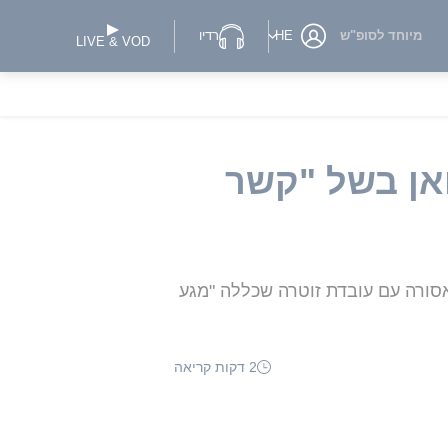
מיוחד לסופ"ש
HE
רדיו
LIVE & VOD
אן בשל "קשר
 אסורה עם עובדת זוטרה שכללה "מגע
2 דקות קריאה