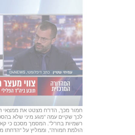
"מגע מיני לא בהסכמה תוך ניצו
הלשכה המבצעת של הגוף המפקח על ב
מיוחדת שנמשכה שנה שלמה. למרות ש
קודם לכן כי הראיות אינן מספיקות 
את חוות דעתם וקבעה כי יש בידה די ר
"הראיות מוכיחות מעבר לספק סביר כי
2023 והסלים עם הזמן. "בהקשר של
מינית כזו לעולם אינה יכולה להיות הו
חמור מכך, הדו"ח מצטט את ממצאי הא
לכך שקיים עמה "מגע מיני שלא בהסכ
רשמיות בחו"ל". המסמך מסכם כי קאן
הולמת חמורה", וממליץ על "הדחתו 