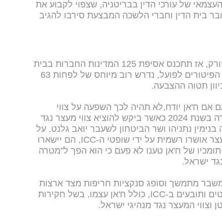
 הרגולטור העצמאי של עורכי הדין בבריטניה, שצפוי לקבוע את
ובר בית הדין וחברי הלשכה המבצעת סירבו להגיב
עתידו של ח'אן יוכרע ב-24 ביולי בניו יורק, אז תתכנס אסיפת 125 המדינות החברות בבית
הדין להצבעה גורלית. כדי להוציא את הפיטורים לפועל, נדרש רוב מיוחס של לפחות 63
כיוון תטוה ההצבעה.
ם אם ח'אן יודח,לא תהיה לכך השפעה על צווי
המעצר שהוציא. כזכור, ח'אן עורר סערה בשנת 2024 כאשר ביקש להוציא צווי מעצר נגד
ימין נתניהו ושר הביטחון לשעבר יואב גלנט, על
רקע המלחמה בעזה. מכיוון שצווי המעצר אושרו רשמית על ידי שופטי ה-ICC, הם יישארו
ומכיו של ח'אן טענו לא פעם כי הוא הפך ל"מטרה
גד ישראל.
משבר מתמשך וסופג סנקציות חריפות מצד ארצות
הברית, שהטילה סנקציות על 11 שופטים ותובעים ב-ICC, כולל ח'אן עצמו, בשל חקירות
 וצווי המעצר נגד מנהיגי ישראל.