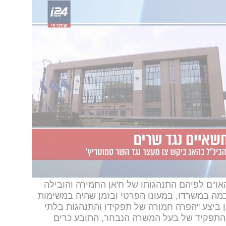
ל יחסי מרות"
ית הדין התבססה על ממצאיו של חקירת או"ם
פאנל מייעץ של שלושה שופטים חיצוניים טען
להוכחה "מעבר לספק סביר", הלשכה המבצעת דחתה
איות מוצקות.
 התובע ניהל מערכת יחסים מינית עם הקורבן",
נכתב במסמך בן 27 העמודים שנחשף ברויטרס, מ-8 ביוני. לפי הדו"ח, הקשר החל במרץ
 חוסר האיזון בכוחות וביחסי המרות, מערכת יחסים
למת".
ו"ם לפיהם התנהגותו של ח'אן החמירה והובילה
מה במשרדו, במעונו הפרטי ובזמן שהיה במשימות
 ביצע "הפרה חמורה של תפקידו והתנהגות בלתי
מהתפקיד של בעל המשרה הנבחר, התובע כרים