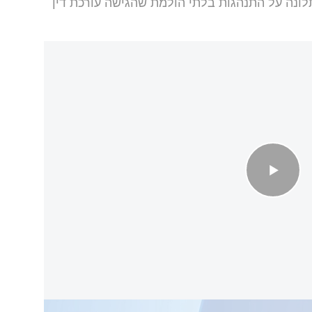
 בן ה-56, בעקבות תלונה על התנהגות בלתי הולמת שהגישה עורכת דין
 מעצר נגד השר בצלאל סמוטריץ'