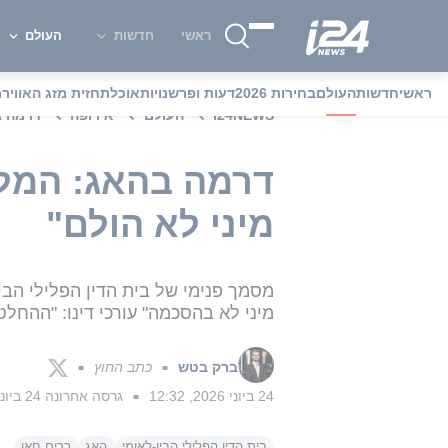
ראשי
חדשות
העולם
ראשי
חדשות
העולם
בחירות 2026
דעות ופרשנויות
אוכל
תחזית מזג האוויר
מ
i24NEWS
העולם
אירופה
דרמה ב
דרמה בהאג: המל
מיני לא הולם"
מסמך פנימי של בית הדין הפלילי הבי
מיני לא בהסכמה" עורכי דינו: "ההחלט
ברק בטש
כתב החוץ
■
■
24 ביוני 2026, 12:32
גרסה אחרונה
24 ביוני 2026, 12:50
■
בית הדין הפלילי הבין-לאומי
האג
כרים חאן