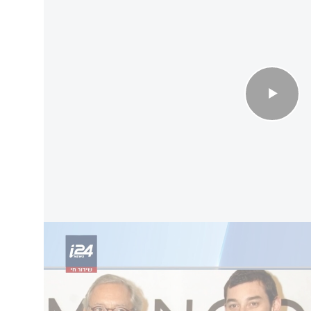
 שרצח את אביו
ג'ונתן אנדיק, שהיה לבדו עם אביו בן ה-71 כאשר איל הקמעונאות נפל אל מותו בהרי
כך מסרה
המשטרה
ילה נחשב האירוע לתאונה, אך כעת, הבן הבכור
ן נלקח למעצר.