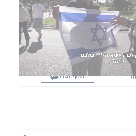
העשיר ביותר בקטלוניה עם הון המוערך ב-4.5 מיליארד אירו, לפי פורבס - השאיר לבת
זוגו חמישה מיליון אירו, סכום שהיא ראתה כלא מספק, כשהיא דורשת 70 מיליון אירו.
לאחר משא ומתן מפרך, הילדים ובת הזוג הגיעו להסכם ראשוני לפשרה על סכום של כ-30
איסק אנדיק נחשב לאיש העשיר ביותר בקטלוניה ולאחד מעשירי ספרד. הונו מוערך ב-4.5
מיליארד יורו. את חברת האופנה מנגו הקים בשנת 1984 בברצלונה יחד עם אחיו נחמן
הוסף תגובה