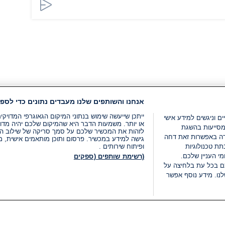
אנחנו והשותפים שלנו מעבדים נתונים כדי לספק
ייתכן שייעשה שימוש בנתוני המיקום הגאוגרפי המדוי
ים וניגשים למידע אישי
או יותר. משמעות הדבר היא שהמיקום שלכם יהיה מדוי
מסייעות בהשגת
לזהות את המכשיר שלכם על סמך סריקה של שילוב המאפי
רה באפשרות זאת דחה
גישה למידע במכשיר. פרסום ותוכן מותאמים אישית, מד
ת טכנולוגיות
ופיתוח שירותים .
י העניין שלכם.
(רשימת שותפים (ספקים
ם בכל עת בלחיצה על
נו. מידע נוסף אפשר
LIVE