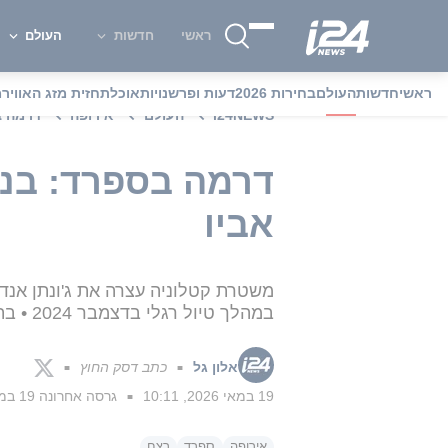
ראשי
חדשות
העולם
ראשי
חדשות
העולם
בחירות 2026
דעות ופרשנויות
אוכל
תחזית מזג האוויר
מ
i24NEWS
העולם
אירופה
דרמה ב
דרמה בספרד: בנו
אביו
משטרת קטלוניה עצרה את ג'ונתן אנדי
במהלך טיול רגלי בדצמבר 2024 • בתקשורת נרמז כי השניים התווכחו לפני "הנפילה"
אלון גל
כתב דסק החוץ
■
■
19 במאי 2026, 10:11
גרסה אחרונה
19 במאי 2026, 18:08
■
אירופה
ספרד
רצח