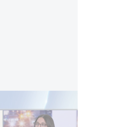
דרמה בספרד: בנו של מייסד "מנגו" נעצר בחשד
המונטסראט הסמוכים לברצלונה בדצמבר 2024, נלקח למעצר, 
האזורית של קטלוניה זאת לאחר שבתח
חשוד כי דחף את אביו אל ומותו - ולכ