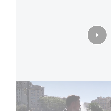
של ישראל באירופה
ותר לאחר מותו של איש העסקים. אשתו וילדיו
החלו במאבק על הירושה. הצוואה האחרונה שעליה חתם אנדיק בפני נוטריון, ביולי 2023,
קבעה חלוקה שוויונית של העיזבון בין שלושת ילדיו ואף כללה עיזבון מוגדר (legacy),
יינתנו לאנשים ספציפיים. איש העסקים - האיש