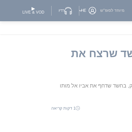
מיוחד לסופ"ש
HE
רדיו
LIVE & VOD
שד שרצח את
יק, בחשד שדחף את אביו אל מותו
1 דקות קריאה