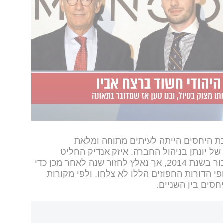
דיק היה היחיד שהיה עד לנפילה שגבתה את חייו של
אביו. השניים טיילו ליד מערות סלניטרה כאשר האב אייזק נפל מצוק בגובה 180 מטרים
ה ולא הבחין במשהו לא שגרתי לפני הנפילה, אך
- במשטרה החליטו על פתיחת החקירה מחדש ועל
מזו כי השניים ניהלו מערכת יחסים מתוחה, ושהם
ני האירוע הטרגי. ג'ונתן אנדיק צפוי כעת להופיע
במרטורל, שבספרד.
כת היחסים הייתה לעיתים מתוחה ומלאת
של יונתן בניהול החברה. איזק אנדיק החליט
להעביר את מושכות החברה לבנו הבכור בשנת 2014, אך נאלץ לחזור שנה לאחר מכן כדי
י הדורות החפוזים הללו לא צלחו, ולפי מקורות
סים בין השניים.