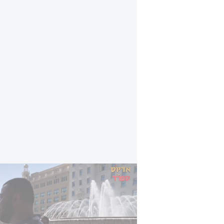
פרויקט מיוחד: כך ספרד הפכה לשונאת הגדולה 
אך היחסים המשפחתיים החמירו עוד י
המורה כי סכומי כסף ונכסים מסוימים 