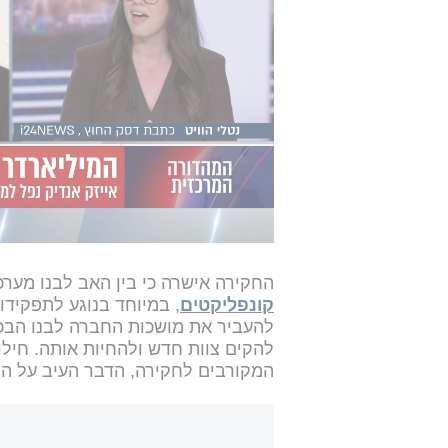
לפני קצת פחות מחצי שנה, ג'ונתן אנ
ומת במקום. הבן טען כי מדובר בהחלק
לאור מספר סתירות שהתגלו בעדותו 
מעצרו.
יצוין כי מספר כלי תקשורת ספרדיים ר
היו מעורבים בוויכוח רציני זמן קצר לפ
בפני שופט במהלך השעות הקרובות 
החקירה אישרה כי בין האב לבנו מער
קונפליקטים
, במיוחד בנוגע לתפקידו 
להקים צוות חדש ולהחיות אותה. חילופ
המקורבים לחקירה, הדבר העיב על היח