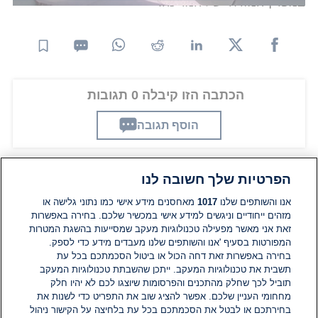
במפרץ המזרחי של המדינה.
הכתבה הזו קיבלה 0 תגובות
הוסף תגובה
הפרטיות שלך חשובה לנו
תגובות
אנו והשותפים שלנו
1017
מאחסנים מידע אישי כמו נתוני גלישה או
מזהים ייחודיים וניגשים למידע אישי במכשיר שלכם. בחירה באפשרות
זאת אני מאשר מפעילה טכנולוגיות מעקב שמסייעות בהשגת המטרות
אין עדיין תגובות. היה הראשון להגיב
המפורטות בסעיף 'אנו והשותפים שלנו מעבדים מידע כדי לספק.
בחירה באפשרות זאת דחה הכול או ביטול הסכמתכם בכל עת
הוסף תגובה
תשבית את טכנולוגיות המעקב. ייתכן שהשבתת טכנולוגיות המעקב
תוביל לכך שחלק מהתכנים והפרסומות שיוצגו לכם לא יהיו חלק
מחחומי העניין שלכם. אפשר להציג שוב את התפריט כדי לשנות את
בחירתכם או לבטל את הסכמתכם בכל עת בלחיצה על הקישור ניהול