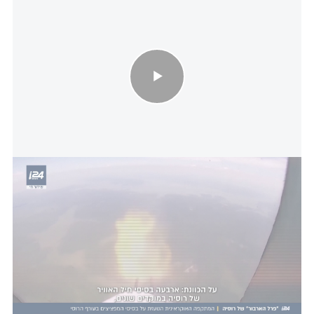
אוקראינה במתקפה נועזת על בסיסי המפציצים בעורף של רוסיה
ראש עיריית קייב, ויטלי קליצ'קו, אמר כי "אנשים נותרו
לכודים מתחת להריסות בניין בן תשע קומות שקרס.
לפחות 17 בני אדם נהרגו, וכ-56 בני אדם נפצעו, בהם
שני ילדים
בחיל האוויר האוקראיני ציינו כי במהלך המתקפה,
מוסקבה עשתה שימוש ב-74 טילים ו-496 כטב"מים.
בשל התקיפה, פינלנד הגבילה באופן זמני את התעופה