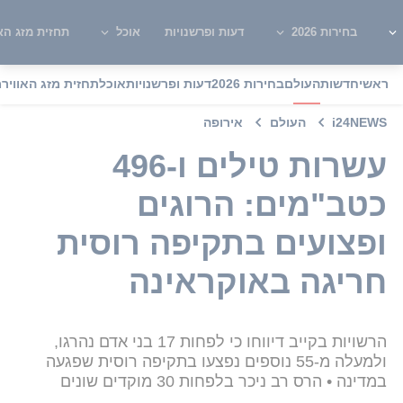
בחירות 2026
דעות ופרשנויות
אוכל
תחזית מזג האו
ראשי
חדשות
העולם
בחירות 2026
דעות ופרשנויות
אוכל
תחזית מזג האוויר
מ
i24NEWS
העולם
אירופה
עשרות טילים ו-496
כטב"מים: הרוגים
ופצועים בתקיפה רוסית
חריגה באוקראינה
הרשויות בקייב דיווחו כי לפחות 17 בני אדם נהרגו,
ולמעלה מ-55 נוספים נפצעו בתקיפה רוסית שפגעה
במדינה • הרס רב ניכר בלפחות 30 מוקדים שונים