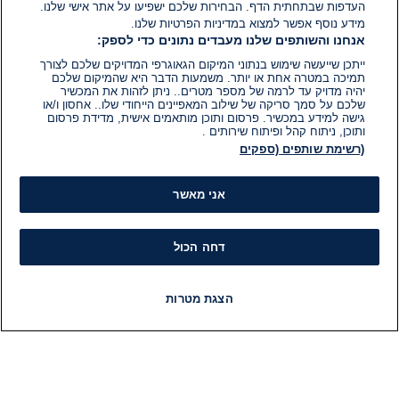
העדפות שבתחתית הדף. הבחירות שלכם ישפיעו על אתר אישי שלנו.
מידע נוסף אפשר למצוא במדיניות הפרטיות שלנו.
אנחנו והשותפים שלנו מעבדים נתונים כדי לספק:
ייתכן שייעשה שימוש בנתוני המיקום הגאוגרפי המדויקים שלכם לצורך
תמיכה במטרה אחת או יותר. משמעות הדבר היא שהמיקום שלכם
יהיה מדויק עד לרמה של מספר מטרים.. ניתן לזהות את המכשיר
שלכם על סמך סריקה של שילוב המאפיינים הייחודי שלו.. אחסון ו/או
גישה למידע במכשיר. פרסום ותוכן מותאמים אישית, מדידת פרסום
ותוכן, ניתוח קהל ופיתוח שירותים .
(רשימת שותפים (ספקים
אני מאשר
דחה הכול
הצגת מטרות
חדשות
פיד חדשות
LIVE
רדיו
תוכניות
מידע
קט