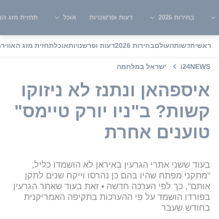
בחירות 2026
דעות ופרשנויות
אוכל
תחזית מזג האו
ראשי
חדשות
העולם
בחירות 2026
דעות ופרשנויות
אוכל
תחזית מזג האוויר
מ
i24NEWS
ישראל במלחמה
איספהאן ונתנז לא ניזוקו
קשות? ב"ניו יורק טיימס"
טוענים אחרת
בעוד ששני אתרי הגרעין באיראן לא הושמדו כליל,
"מתקני מפתח שהיו בהם כן נהרסו וייקח שנים לתקן
אותם", כך לפי הערכה חדשה • זאת בעוד שאתר הגרעין
בפורדו הושמד על פי ההערכות בתקיפה האמריקנית
בחודש שעבר