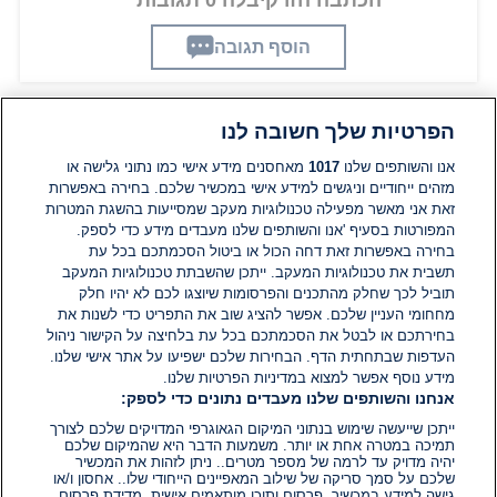
הכתבה הזו קיבלה 0 תגובות
הוסף תגובה
הפרטיות שלך חשובה לנו
תגובות
אנו והשותפים שלנו
1017
מאחסנים מידע אישי כמו נתוני גלישה או
מזהים ייחודיים וניגשים למידע אישי במכשיר שלכם. בחירה באפשרות
זאת אני מאשר מפעילה טכנולוגיות מעקב שמסייעות בהשגת המטרות
אין עדיין תגובות. היה הראשון להגיב
המפורטות בסעיף 'אנו והשותפים שלנו מעבדים מידע כדי לספק.
בחירה באפשרות זאת דחה הכול או ביטול הסכמתכם בכל עת
הוסף תגובה
תשבית את טכנולוגיות המעקב. ייתכן שהשבתת טכנולוגיות המעקב
תוביל לכך שחלק מהתכנים והפרסומות שיוצגו לכם לא יהיו חלק
מחחומי העניין שלכם. אפשר להציג שוב את התפריט כדי לשנות את
בחירתכם או לבטל את הסכמתכם בכל עת בלחיצה על הקישור ניהול
העדפות שבתחתית הדף. הבחירות שלכם ישפיעו על אתר אישי שלנו.
מידע נוסף אפשר למצוא במדיניות הפרטיות שלנו.
אנחנו והשותפים שלנו מעבדים נתונים כדי לספק:
ייתכן שייעשה שימוש בנתוני המיקום הגאוגרפי המדויקים שלכם לצורך
תמיכה במטרה אחת או יותר. משמעות הדבר היא שהמיקום שלכם
יהיה מדויק עד לרמה של מספר מטרים.. ניתן לזהות את המכשיר
שלכם על סמך סריקה של שילוב המאפיינים הייחודי שלו.. אחסון ו/או
גישה למידע במכשיר. פרסום ותוכן מותאמים אישית, מדידת פרסום