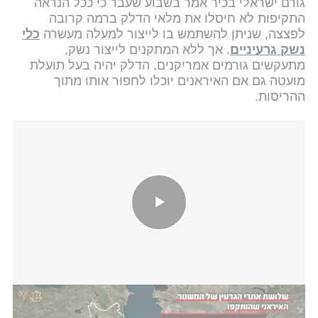
גורם ישראלי בכיר אמר בשבוע שעבר כי ככל הנראה
התקיפות לא חיסלו את מלאי הדלק ברמה קרובה
לפצצה, שניתן להשתמש בו לייצור למעלה מעשרה
כלי
נשק גרעיניים
. אך ללא המתקנים לייצור נשק,
מתעקשים גורמים אמריקנים, הדלק יהיה בעל תועלת
מועטה גם אם האיראנים יוכלו לחפור אותו מתוך
ההריסות.
אילוסטרציה תלת-מימדית של אתר העשרת האורניום "פורדו"
דובר
צה"ל