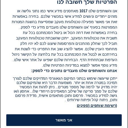
הפרטיות שלך חשובה לנו
תגובות
אנו והשותפים שלנו
1017
מאחסנים מידע אישי כמו נתוני גלישה או
מזהים ייחודיים וניגשים למידע אישי במכשיר שלכם. בחירה באפשרות
זאת אני מאשר מפעילה טכנולוגיות מעקב שמסייעות בהשגת המטרות
אין עדיין תגובות. היה הראשון להגיב
המפורטות בסעיף 'אנו והשותפים שלנו מעבדים מידע כדי לספק.
בחירה באפשרות זאת דחה הכול או ביטול הסכמתכם בכל עת
הוסף תגובה
תשבית את טכנולוגיות המעקב. ייתכן שהשבתת טכנולוגיות המעקב
תוביל לכך שחלק מהתכנים והפרסומות שיוצגו לכם לא יהיו חלק
מחחומי העניין שלכם. אפשר להציג שוב את התפריט כדי לשנות את
בחירתכם או לבטל את הסכמתכם בכל עת בלחיצה על הקישור ניהול
העדפות שבתחתית הדף. הבחירות שלכם ישפיעו על אתר אישי שלנו.
מידע נוסף אפשר למצוא במדיניות הפרטיות שלנו.
אנחנו והשותפים שלנו מעבדים נתונים כדי לספק:
ייתכן שייעשה שימוש בנתוני המיקום הגאוגרפי המדויקים שלכם לצורך
תמיכה במטרה אחת או יותר. משמעות הדבר היא שהמיקום שלכם
יהיה מדויק עד לרמה של מספר מטרים.. ניתן לזהות את המכשיר
שלכם על סמך סריקה של שילוב המאפיינים הייחודי שלו.. אחסון ו/או
גישה למידע במכשיר. פרסום ותוכן מותאמים אישית, מדידת פרסום
ותוכן, ניתוח קהל ופיתוח שירותים .
(רשימת שותפים (ספקים
אני מאשר