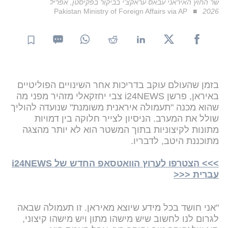
שר החוץ האיראני עבאס עראקצ'י בביקור בפקיסטן, אפריל
Pakistan Ministry of Foreign Affairs via AP
2026
בזמן שהעולם עוקב בדריכות אחר השינויים הפוליטיים
באיראן, פרשן i24NEWS צבי יחזקאלי מזהיר מפני מה
שהוא מכנה "תעמולה איראנית משומנת" שנועדה להוליך
שולל את המערב. הניסיון לצייר חלוקה בין דמויות
מתונות לקיצוניות בתוך המשטר הוא לא יותר מהצגה
מתוכננת היטב, לדבריו.
>>> הצטרפו לערוץ הוואטסאפ החדש של i24NEWS
עברית <<<
"אני חושד בכל מידע שיוצא מאיראן. זו תעמולה שבאה
לגרום לנו לחשוב שיש מישהו מתון ויש מישהו קיצוני,