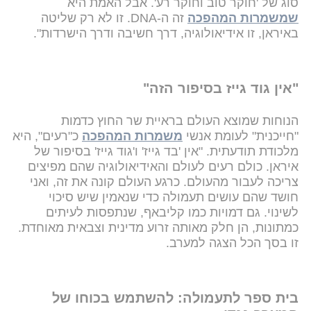
סוג של 'חוקר טוב וחוקר רע'. אבל האמת היא
שמשמרות המהפכה
זה ה-DNA. זו לא רק שליטה
באיראן, זו אידיאולוגיה, דרך חשיבה ודרך הישרדות".
"אין גוד גייז בסיפור הזה"
הנוחות שמוצא העולם בראיית שר החוץ כדמות
"חייכנית" לעומת אנשי
משמרות המהפכה
כ"רעים", היא
מלכודת תודעתית. "אין 'בד גייז' ו'גוד גייז' בסיפור של
איראן. כולם רעים לעולם והאידיאולוגיה שהם מפיצים
צריכה לעבור מהעולם. כרגע העולם קונה את זה, ואני
חושד שהם עושים תעמולה כדי שנאמין שיש סיכוי
לשינוי. גם דמויות כמו קליבאף, שנתפסות לעיתים
כמתונות, הן חלק מאותה זרוע מדינית וצבאית מאוחדת.
זו בסך הכל הצגה למערב.
בית ספר לתעמולה: להשתמש בכוחו של