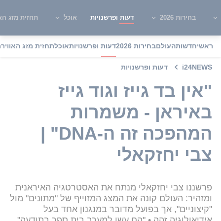
בחירות 2026
דעות ופרשנויות
אוכל
תחזית מזג האו
ראשי
חדשות
העולם
בחירות 2026
דעות ופרשנויות
אוכל
תחזית מזג האוויר
מ
i24NEWS
דעות ופרשנויות
"אין בד גייז וגוד גייז
באיראן - משמרות
המהפכה זה ה-DNA" |
צבי יחזקאלי
פרשננו צבי יחזקאלי מנתח את האסטרטגיה האיראנית
ומזהיר: העולם קונה את המצג המזוייף של "מתונים" מול
"קיצוניים", אך בפועל מדובר במנגנון אחד בעל
אידיאולוגיה זהה • "הם עשו למערב בית ספר בתודעה"