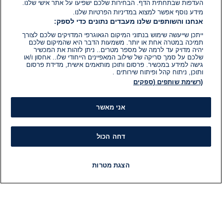
העדפות שבתחתית הדף. הבחירות שלכם ישפיעו על אתר אישי שלנו.
מידע נוסף אפשר למצוא במדיניות הפרטיות שלנו.
אנחנו והשותפים שלנו מעבדים נתונים כדי לספק:
ייתכן שייעשה שימוש בנתוני המיקום הגאוגרפי המדויקים שלכם לצורך
תמיכה במטרה אחת או יותר. משמעות הדבר היא שהמיקום שלכם
יהיה מדויק עד לרמה של מספר מטרים.. ניתן לזהות את המכשיר
שלכם על סמך סריקה של שילוב המאפיינים הייחודי שלו.. אחסון ו/או
גישה למידע במכשיר. פרסום ותוכן מותאמים אישית, מדידת פרסום
ותוכן, ניתוח קהל ופיתוח שירותים .
(רשימת שותפים (ספקים
אני מאשר
דחה הכול
הצגת מטרות
חדשות
פיד חדשות
LIVE
רדיו
תוכניות
מידע
קט