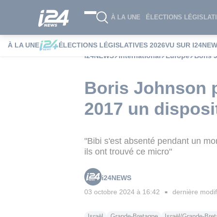
À LA UNE
ÉLECTIONS LÉGISLATI
À LA UNE
ÉLECTIONS LÉGISLATIVES 2026
VU SUR I24NE
i24NEWS
International
Europe
Boris 
Boris Johnson 
2017 un disposit
"Bibi s'est absenté pendant un mom
ils ont trouvé ce micro"
i24NEWS
03 octobre 2024 à 16:42
dernière modif
■
Israël
Grande-Bretagne
Israël/Grande-Bre