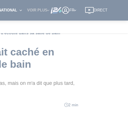
NATIONAL
VOIR PLUS
FR
DIRECT
d'écoute dans sa salle de bain
it caché en
de bain
s, mais on m'a dit que plus tard,
2 min