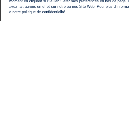
moment en cliquant sur le lien Gérer mes préférences en bas de page.
avez fait aurons un effet sur notre ou nos Site Web. Pour plus d’informa
à notre politique de confidentialité.
ACTU
FIL INFO
Information
COMITÉ EXÉCUTIF D'
PROFILS D'i24NEWS
NOS ÉMISSIONS
RADIO EN DIRECT
CARRIÈRE
CONTACT
PLAN DU SITE