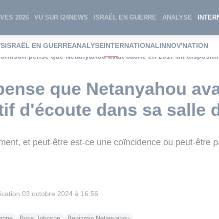
VES 2026
VU SUR I24NEWS
ISRAËL EN GUERRE
ANALYSE
INTER
WS
ISRAËL EN GUERRE
ANALYSE
INTERNATIONAL
INNOV'NATION
Johnson pense que Netanyahou avait caché en 2017 un dispositif 
pense que Netanyahou ava
if d'écoute dans sa salle 
ent, et peut-être est-ce une coïncidence ou peut-être pa
ication
03 octobre 2024 à 16:56
tagne
Boris Johnson
Benjamin Netanyahou