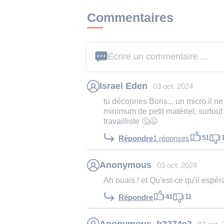
Commentaires
Écrire un commentaire ...
Israel Eden
03 oct. 2024
tu déconnes Boris... un micro il ne 
minimum de petit matériel, surtout
travailliste 🤔😉
51
Répondre
1 réponses
Anonymous
03 oct. 2024
Ah ouais ! et Qu'est-ce qu'il espér
41
11
Répondre
Anonymous_b3374e3