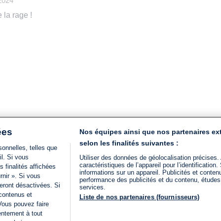
 2024
 la rage !
ées
Nos équipes ainsi que nos partenaires ex
selon les finalités suivantes :
onnelles, telles que
il. Si vous
Utiliser des données de géolocalisation précises.
caractéristiques de l’appareil pour l’identificatio
 finalités affichées
informations sur un appareil. Publicités et conte
rnir ». Si vous
performance des publicités et du contenu, étude
eront désactivées. Si
services.
 contenus et
Liste de nos partenaires (fournisseurs)
Vous pouvez faire
entement à tout