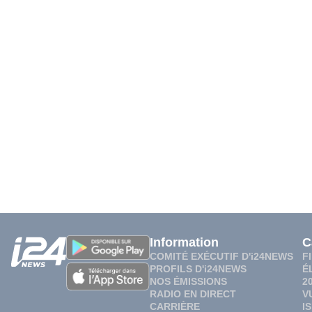
Information
C
COMITÉ EXÉCUTIF D'i24NEWS
F
PROFILS D'i24NEWS
É
NOS ÉMISSIONS
2
RADIO EN DIRECT
V
CARRIÈRE
I