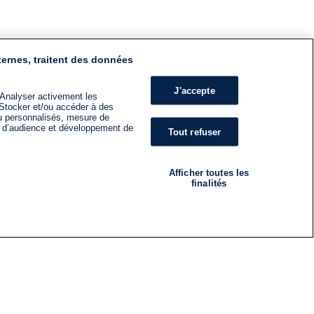
ternes, traitent des données
J'accepte
 Analyser activement les
n. Stocker et/ou accéder à des
nu personnalisés, mesure de
s d’audience et développement de
Tout refuser
Afficher toutes les
finalités
RADIO
ÉMISSIONS
Nous suivre
ES
S'INSCRIRE À LA NEWSLETTER