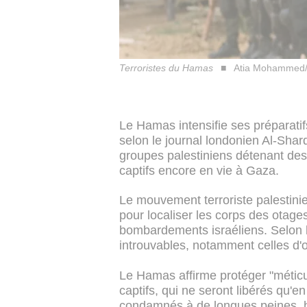
Terroristes du Hamas
Atia Mohammed/
Le Hamas intensifie ses préparatif
selon le journal londonien Al-Shar
groupes palestiniens détenant des
captifs encore en vie à Gaza.
Le mouvement terroriste palestinie
pour localiser les corps des otage
bombardements israéliens. Selon le
introuvables, notamment celles d'
Le Hamas affirme protéger "méticul
captifs, qui ne seront libérés qu'
condamnés à de longues peines, h