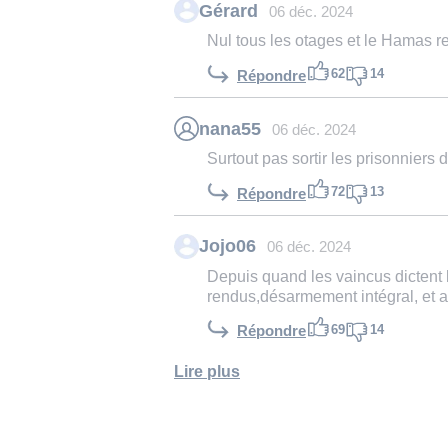
Gérard
06 déc. 2024
Nul tous les otages et le Hamas r
62
14
Répondre
nana55
06 déc. 2024
Surtout pas sortir les prisonniers
72
13
Répondre
Jojo06
06 déc. 2024
Depuis quand les vaincus dictent 
rendus,désarmement intégral, et a
69
14
Répondre
Lire plus