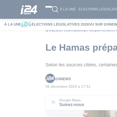
À LA UNE
ÉLECTIONS LÉGISLATI
À LA UNE
ÉLECTIONS LÉGISLATIVES 2026
VU SUR I24NE
i24NEWS
International
Moyen-Orient
Le Hamas prépar
Selon les sources citées, certaine
i24NEWS
06 décembre 2024 à 17:31
Google News
Suivez-nous