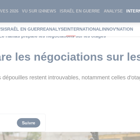
VES 2026
VU SUR I24NEWS
ISRAËL EN GUERRE
ANALYSE
INTER
WS
ISRAËL EN GUERRE
ANALYSE
INTERNATIONAL
INNOV'NATION
Le Hamas prépare les négociations sur les otages
e les négociations sur le
s dépouilles restent introuvables, notamment celles d'ot
Suivre