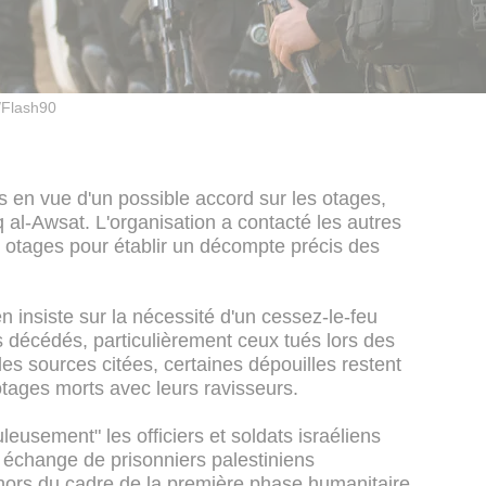
Flash90
s en vue d'un possible accord sur les otages,
q al-Awsat. L'organisation a contacté les autres
 otages pour établir un décompte précis des
n insiste sur la nécessité d'un cessez-le-feu
s décédés, particulièrement ceux tués lors des
s sources citées, certaines dépouilles restent
otages morts avec leurs ravisseurs.
eusement" les officiers et soldats israéliens
en échange de prisonniers palestiniens
ors du cadre de la première phase humanitaire.