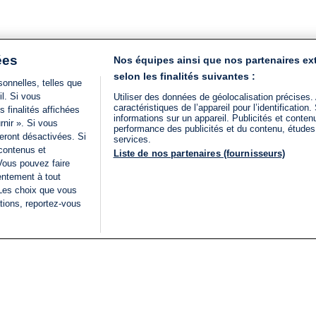
ées
Nos équipes ainsi que nos partenaires ex
selon les finalités suivantes :
onnelles, telles que
il. Si vous
Utiliser des données de géolocalisation précises.
caractéristiques de l’appareil pour l’identificatio
 finalités affichées
informations sur un appareil. Publicités et conte
rnir ». Si vous
performance des publicités et du contenu, étude
eront désactivées. Si
services.
 contenus et
Liste de nos partenaires (fournisseurs)
Vous pouvez faire
entement à tout
 Les choix que vous
tions, reportez-vous
DIRECT
Categories
Juridique
i24NEWS
FIL INFO
CONDITIONS GÉNÉRAL