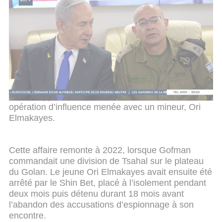
Gofman, son offensif secrétaire militaire
La nomination de Roman Gofman, ancien
secrétaire militaire de Netanyahou, avait été
validée il y a deux semaines par trois membres de
la commission des hautes nominations. Toutefois,
le président de la commission, l’ancien président de
la Cour suprême Asher Grunis, s’y était opposé,
estimant que des « manquements à l’intégrité »
étaient apparus dans une affaire liée à une
opération d’influence menée avec un mineur, Ori
Elmakayes.
Cette affaire remonte à 2022, lorsque Gofman
commandait une division de Tsahal sur le plateau
du Golan. Le jeune Ori Elmakayes avait ensuite été
arrêté par le Shin Bet, placé à l’isolement pendant
deux mois puis détenu durant 18 mois avant
l’abandon des accusations d’espionnage à son
encontre.