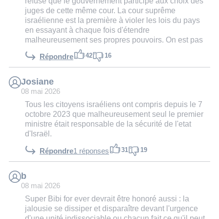
refuse que le gouvernement participe aux choix des
juges de cette même cour. La cour suprême
israélienne est la première à violer les lois du pays
en essayant à chaque fois d'étendre
malheureusement ses propres pouvoirs. On est pas
42
16
Répondre
Josiane
08 mai 2026
Tous les citoyens israéliens ont compris depuis le 7
octobre 2023 que malheureusement seul le premier
ministre était responsable de la sécurité de l'etat
d'Israël.
31
19
Répondre
1 réponses
b
08 mai 2026
Super Bibi for ever devrait être honoré aussi : la
jalousie se dissiper et disparaître devant l'urgence
d'une unité indissociable ou chacun fait ce qu'il peut