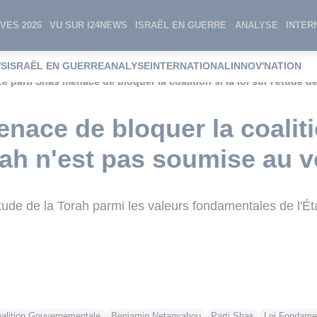
VES 2026
VU SUR I24NEWS
ISRAËL EN GUERRE
ANALYSE
INTER
WS
ISRAËL EN GUERRE
ANALYSE
INTERNATIONAL
INNOV'NATION
Le parti Shas menace de bloquer la coalition si la loi sur l'étude 
nace de bloquer la coalitio
orah n'est pas soumise au v
étude de la Torah parmi les valeurs fondamentales de l'Éta
l
alition Gouvernementale
Benjamin Netanyahou
Parti Shas
Loi Fondamen