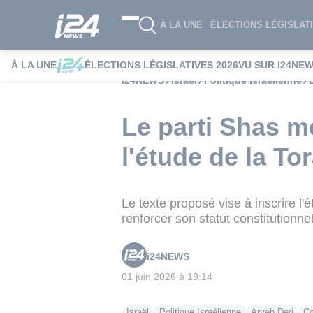
À LA UNE
ÉLECTIONS LÉGISLATI
À LA UNE
ÉLECTIONS LÉGISLATIVES 2026
VU SUR I24NE
i24NEWS
Israël
Politique Israélienne
Le parti Shas me
l'étude de la T
Le texte proposé vise à inscrire l'
renforcer son statut constitutionne
i24NEWS
01 juin 2026 à 19:14
Israël
Politique Israélienne
Aryeh Deri
Co