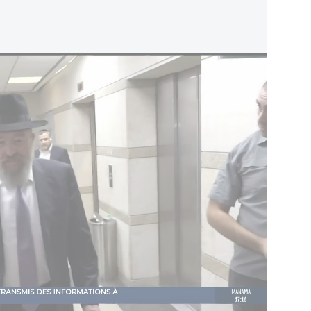
gilisé
 ce qu'il considère comme une campagne sans
ts en Torah, accusant les autorités judiciaires
ivot. Le parti estime que les jeunes consacrant
nt bénéficier d'une reconnaissance équivalente à
ant leur service militaire.
également que la promotion du statut de l'étude
gements pris lors de la formation de la coalition
e vote comme une déclaration de principe sur la
ël et sur l'identité du pays.
rti a cité des déclarations passées de Benjamin
elles il affirmait que l'étude de la Torah avait
on identité à travers les siècles et constituait