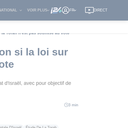
NATIONAL
VOIR PLUS
FR
DIRECT
de la Torah n'est pas soumise au vote
n si la loi sur
ote
t d'Israël, avec pour objectif de
3 min
tale D'Israël
Étude De La Torah