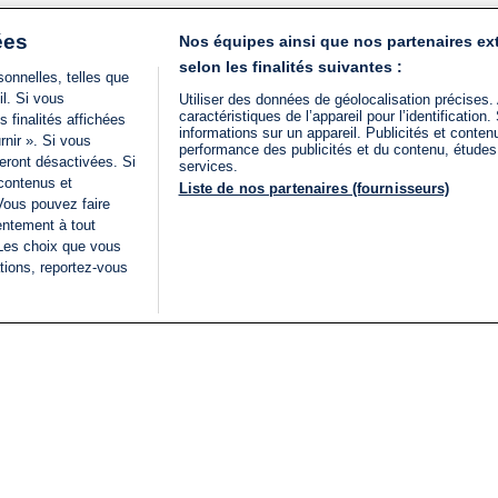
ées
Nos équipes ainsi que nos partenaires ex
selon les finalités suivantes :
onnelles, telles que
il. Si vous
Utiliser des données de géolocalisation précises.
caractéristiques de l’appareil pour l’identificatio
 finalités affichées
informations sur un appareil. Publicités et conte
rnir ». Si vous
performance des publicités et du contenu, étude
eront désactivées. Si
services.
 contenus et
Liste de nos partenaires (fournisseurs)
Vous pouvez faire
entement à tout
 Les choix que vous
tions, reportez-vous
DIRECT
Categories
Juridique
i24NEWS
FIL INFO
CONDITIONS GÉNÉRAL
ÉLECTIONS LÉGISLATIVES
D'UTILISATION
2026
POLITIQUE DE
VU SUR I24NEWS
CONFIDENTIALITÉ