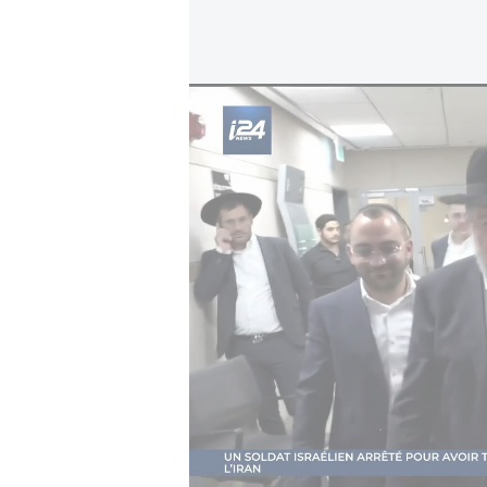
Shas quitte la coalition, le gouvernement fra
Dans son courrier, Shas dénonce
précédent menée contre les étudian
de s'en prendre au monde des yesh
leur vie à l'étude religieuse doive
celle accordée aux citoyens effectu
Les dirigeants de Shas rappellent 
de la Torah figurait parmi les enga
gouvernementale. Ils présentent c
place du judaïsme dans l'État d'Isra
Pour renforcer son message, le pa
Netanyahou à la Knesset, dans lesqu
permis au peuple juif de préserver s