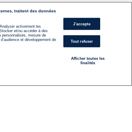
ternes, traitent des données
J'accepte
 Analyser activement les
n. Stocker et/ou accéder à des
nu personnalisés, mesure de
s d’audience et développement de
Tout refuser
Afficher toutes les
finalités
RADIO
ÉMISSIONS
Nous suivre
ES
S'INSCRIRE À LA NEWSLETTER