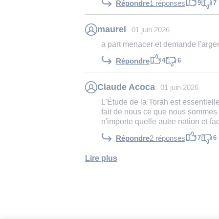
9
7
Répondre
1 réponses
maurel
01 juin 2026
a part menacer et demande l'argen
4
6
Répondre
Claude Acoca
01 juin 2026
L'Étude de la Torah est essentiell
fait de nous ce que nous sommes 
n'importe quelle autre nation et fac
7
6
Répondre
2 réponses
Lire plus