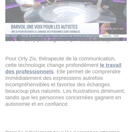
syllabes ou mots imparfaitement prononcés, un
algorithme analyse les habitudes de
communication de la personne et traduit
instantanément ses intentions. Dans une
démonstration émouvante, l’application reconnaît
par exemple le mot « chipouille », utilisé par le fils
de Dror Levy pour signifier qu’il souhaite déjeuner.
Pour Orly Ziv, thérapeute de la communication,
cette technologie change profondément
le travail
des professionnels
. Elle permet de comprendre
immédiatement des expressions autrefois
incompréhensibles et favorise des échanges
beaucoup plus naturels. Les frustrations diminuent,
tandis que les personnes concernées gagnent en
autonomie et en confiance.