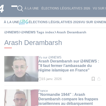
À LA UNE
ÉLECTIONS LÉGISLATIVES 2026
VU SUR 
À LA UNE
ÉLECTIONS LÉGISLATIVES 2026
VU SUR I24NE
i24NEWS
i24NEWS Tags index
Arash Derambarsh
Arash Derambarsh
Vu sur i24NEWS
Arash Derambarsh sur i24NEWS :
"Il faut fermer l’ambassade du
régime islamique en France"
15 janv. 2026
Temps
de
lecture
:
France
3
"Normandie 1944" : Arash
min.
Derambarsh compare les frappes
israéliennes au débarquement