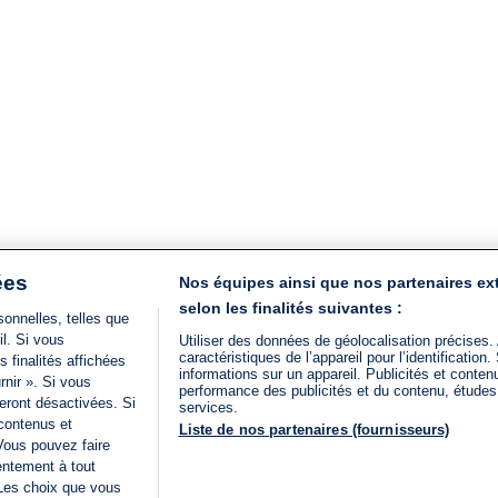
ées
Nos équipes ainsi que nos partenaires ex
selon les finalités suivantes :
onnelles, telles que
il. Si vous
Utiliser des données de géolocalisation précises.
caractéristiques de l’appareil pour l’identificatio
 finalités affichées
informations sur un appareil. Publicités et conte
rnir ». Si vous
performance des publicités et du contenu, étude
eront désactivées. Si
services.
 contenus et
Liste de nos partenaires (fournisseurs)
Vous pouvez faire
entement à tout
 Les choix que vous