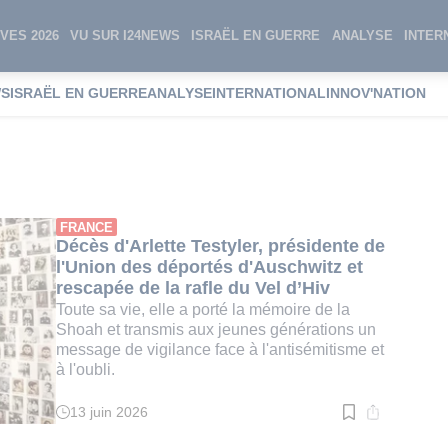
VES 2026
VU SUR I24NEWS
ISRAËL EN GUERRE
ANALYSE
INTER
WS
ISRAËL EN GUERRE
ANALYSE
INTERNATIONAL
INNOV'NATION
Testyler
FRANCE
Décès d'Arlette Testyler, présidente de
l'Union des déportés d'Auschwitz et
rescapée de la rafle du Vel d’Hiv
Toute sa vie, elle a porté la mémoire de la
Shoah et transmis aux jeunes générations un
message de vigilance face à l'antisémitisme et
à l'oubli.
13 juin 2026
Temps
de
lecture