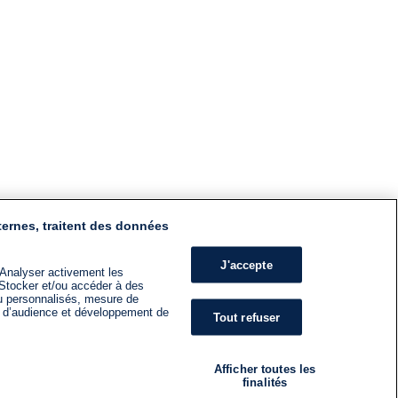
ternes, traitent des données
J'accepte
 Analyser activement les
n. Stocker et/ou accéder à des
nu personnalisés, mesure de
s d’audience et développement de
Tout refuser
Afficher toutes les
finalités