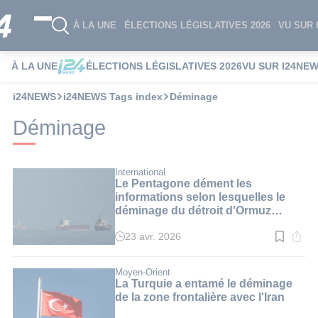
À LA UNE
ÉLECTIONS LÉGISLATIVES 2026
VU SUR 
À LA UNE
ÉLECTIONS LÉGISLATIVES 2026
VU SUR I24NE
i24NEWS
i24NEWS Tags index
Déminage
Déminage
International
Le Pentagone dément les
informations selon lesquelles le
déminage du détroit d'Ormuz
pourrait prendre six mois
23 avr. 2026
Temps
de
lecture
:
Moyen-Orient
2
La Turquie a entamé le déminage
min.
de la zone frontalière avec l'Iran