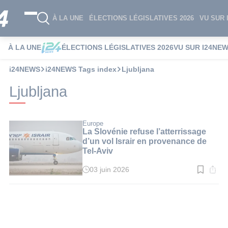
À LA UNE
ÉLECTIONS LÉGISLATIVES 2026
VU SUR 
À LA UNE
ÉLECTIONS LÉGISLATIVES 2026
VU SUR I24NE
i24NEWS
i24NEWS Tags index
Ljubljana
Ljubljana
Europe
La Slovénie refuse l’atterrissage
d’un vol Israir en provenance de
Tel-Aviv
03 juin 2026
Temps
de
lecture
:
2
min.