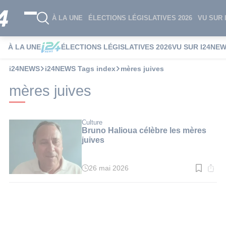
À LA UNE
ÉLECTIONS LÉGISLATIVES 2026
VU SUR 
À LA UNE
ÉLECTIONS LÉGISLATIVES 2026
VU SUR I24NE
i24NEWS
i24NEWS Tags index
mères juives
mères juives
Culture
Bruno Halioua célèbre les mères
juives
26 mai 2026
Temps
de
lecture
:
2
min.