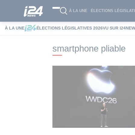
À LA UNE
ÉLECTIONS LÉGISLATI
À LA UNE
ÉLECTIONS LÉGISLATIVES 2026
VU SUR I24NE
i24NEWS
i24NEWS Tags index
smartph
smartphone pliable