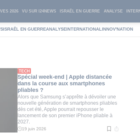
VES 2026
VU SUR I24NEWS
ISRAËL EN GUERRE
ANALYSE
INTER
WS
ISRAËL EN GUERRE
ANALYSE
INTERNATIONAL
INNOV'NATION
one pliable
TECH
Spécial week-end | Apple distancée
dans la course aux smartphones
pliables ?
Alors que Samsung s’apprête à dévoiler une
nouvelle génération de smartphones pliables
dès cet été, Apple pourrait repousser le
lancement de son premier iPhone pliable à
2027.
19 juin 2026
Temps
de
lecture