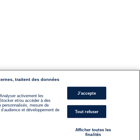
ternes, traitent des données
J'accepte
 Analyser activement les
n. Stocker et/ou accéder à des
nu personnalisés, mesure de
s d’audience et développement de
Tout refuser
Afficher toutes les
finalités