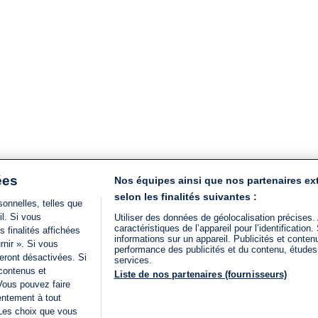
ées
Nos équipes ainsi que nos partenaires ex
selon les finalités suivantes :
onnelles, telles que
il. Si vous
Utiliser des données de géolocalisation précises.
caractéristiques de l’appareil pour l’identificatio
 finalités affichées
informations sur un appareil. Publicités et conte
rnir ». Si vous
performance des publicités et du contenu, étude
eront désactivées. Si
services.
 contenus et
Liste de nos partenaires (fournisseurs)
Vous pouvez faire
entement à tout
 Les choix que vous