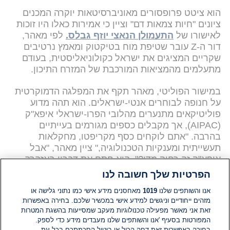
הוא ציטט פרופסורים מאוניברסיטאות יוקרה המכנים
ציונים "חיות צמאות דם" וציין כי אמירות כאלו היו זוכות
לאישורו של
התעמולן הנאצי יוזף גבלס.
לפי מאהר,
דור ה-Z עובר שטיפת מוח בטיקטוק ומאמץ נרטיבים
שקריים המציגים את ישראל כקולוניאליסטית, בעודם
מתעלמים מהמציאות המורכבת של המזרח התיכון.
במישור הפוליטי, מאהר תקף את המפלגה הדמוקרטית
על חנופה לבוחרים אנטי-ישראלים. הוא תהה מדוע
פוליטיקאים מתנערים מהלובי הפרו-ישראלי איפא"ק
(AIPAC), אך מקבלים כספים מגורמים בעייתיים
בהרבה. "אתם לוקחים כסף מקריפטו, מחקלאות
תעשייתית ומענקיות הטכנולוגיה," ציין מאהר, "אבל
איפא"ק זה רחוק מדי?". הוא חתם את דבריו באזהרה
לדמוקרטים כי עליהם
לטפל בקיצוניות בתוך מחנם
הפרטיות שלך חשובה לנו
לפני שיבואו בטענות על הביקורת המופנית כלפיהם.
אנו והשותפים שלנו
1019
מאחסנים מידע אישי כמו נתוני גלישה או
מזהים ייחודיים וניגשים למידע אישי במכשיר שלכם. בחירה באפשרות
זאת אני מאשר מפעילה טכנולוגיות מעקב שמסייעות בהשגת המטרות
המפורטות בסעיף 'אנו והשותפים שלנו מעבדים מידע כדי לספק.
בחירה באפשרות זאת דחה הכול או ביטול הסכמתכם בכל עת