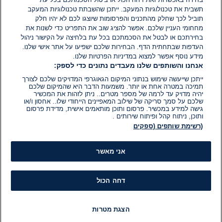
תשבית את טכנולוגיות המעקב. ייתכן שהשבתת טכנולוגיות המעקב
תוביל לכך שחלק מהתכנים והפרסומות שיוצגו לכם לא יהיו חלק
מחחומי העניין שלכם. אפשר להציג שוב את התפריט כדי לשנות את
בחירתכם או לבטל את הסכמתכם בכל עת בלחיצה על הקישור ניהול
העדפות שבתחתית הדף. הבחירות שלכם ישפיעו על אתר אישי שלנו.
מידע נוסף אפשר למצוא במדיניות הפרטיות שלנו.
אנחנו והשותפים שלנו מעבדים נתונים כדי לספק:
ייתכן שייעשה שימוש בנתוני המיקום הגאוגרפי המדויקים שלכם לצורך
תמיכה במטרה אחת או יותר. משמעות הדבר היא שהמיקום שלכם
מלאני שיראזי פגשה את אשתו של ממדאני
יהיה מדויק עד לרמה של מספר מטרים.. ניתן לזהות את המכשיר
שלכם על סמך סריקה של שילוב המאפיינים הייחודי שלו.. אחסון ו/או
גישה למידע במכשיר. פרסום ותוכן מותאמים אישית, מדידת פרסום
ותוכן, ניתוח קהל ופיתוח שירותים .
הדברים נאמרו על רקע סערה מקבילה בניו יורק, שם
(רשימת שותפים (ספקים
פרסם זוהראן ממדאני פוסט ברשת X
המציין את "יום
הנכבה"
בסמוך ליום העצמאות הלועזי הישראלי.
אני מאשר
הפוסט כלל עדות של "ניצולת נכבה" וטען כי עקירת
הפלסטינים נמשכת עד היום. הקהילה היהודית הגיבה
בזעם; דב היקינד מארגון "אמריקנים נגד אנטישמיות"
דחה הכול
אמר כי "ממדאני מסוכן ורשע, הוא בוחש בקדירת
השנאה ומעוות את ההיסטוריה". משה שפרן, נשיא ארגון
הצגת מטרות
המורים היהודים, תקף גם הוא: "אתה מסכן יהודים בכך
חדשות
פיד חדשות
LIVE
רדיו
תוכניות