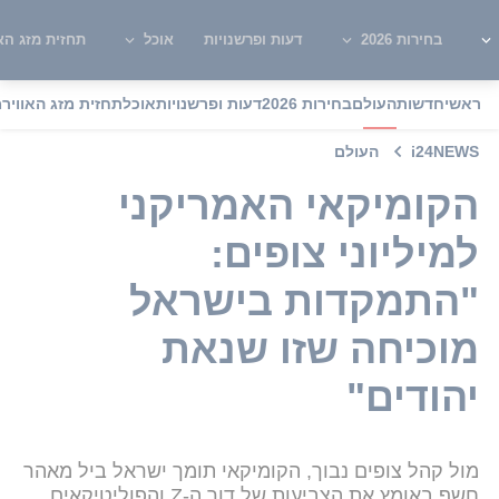
בחירות 2026
דעות ופרשנויות
אוכל
תחזית מזג האו
ראשי
חדשות
העולם
בחירות 2026
דעות ופרשנויות
אוכל
תחזית מזג האוויר
מ
i24NEWS
העולם
הקומיקאי האמריקני
למיליוני צופים:
"התמקדות בישראל
מוכיחה שזו שנאת
יהודים"
מול קהל צופים נבוך, הקומיקאי תומך ישראל ביל מאהר
חשף באומץ את הצביעות של דור ה-Z והפוליטיקאים