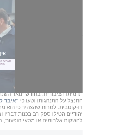
תלמיד תיכון מצפון קרוליינה עורר ס
הגדולה ביותר שלי, לכל בן אנוש יש 
com/i/web/status/2064441516148277536
לא ניתן להציג מכיוון שעוגיות רשתות חברת
הבוגר השמיט את החלק שהילל את הצ
2022: "אני רואה דברים טובים בה
הביא לשולחן, במיוחד היטלר... [הנאצ
דברים שאני אוהב בהיטלר". למרבה 
תלמידה נוספת שניסתה להמשיך את ה
מפגן השנאה הזה בקרב הקהל מתגבר 
תדמיתו הציבורית. בחודש ינואר השנה,
התנצל על התנהגותו וטעו כי
"איבד ק
דו-קוטבית. למרות שהצהיר כי הוא מ
יהודיים הטילו ספק רב בכנות דבריו וצ
להשקות אלבומים או מסעי הופעות, רק