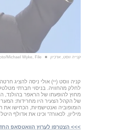
קנייה ווסט, ארכיון
to/Michael Wyke, File
קניה ווסט (יי) אולי ניסה להציג חרטה
לחלק מהחוויה. בניסוי חברתי מטלטל
מחוץ להופעתו של הראפר בהולנד, הו
של הקהל הצעיר היו מחרידות: המער
הומופוביה ואנטישמיות, הכחישו את 
מיליון, לכאורה" וכינו את אדולף היטלר
>>> הצטרפו לערוץ הוואטסאפ החדש של i24NEWS ע