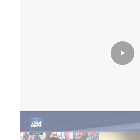
יה ווסט
ם קשים נגד המוזיקאי באירופה. בחודש אפריל