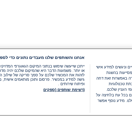
אנחנו והשותפים שלנו מעבדים נתונים כדי לספק
ייתכן שייעשה שימוש בנתוני המיקום הגאוגרפי המדוי
ים וניגשים למידע אישי
או יותר. משמעות הדבר היא שהמיקום שלכם יהיה מדוי
מסייעות בהשגת
לזהות את המכשיר שלכם על סמך סריקה של שילוב המאפי
רה באפשרות זאת דחה
גישה למידע במכשיר. פרסום ותוכן מותאמים אישית, מד
ת טכנולוגיות
ופיתוח שירותים .
י העניין שלכם.
(רשימת שותפים (ספקים
ם בכל עת בלחיצה על
נו. מידע נוסף אפשר
LIVE