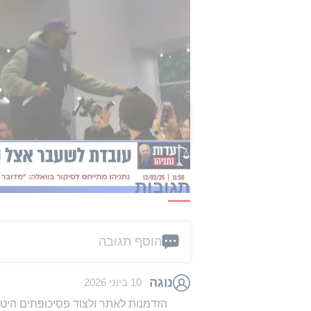
האחרון,
אסרה בריטניה רשמית את כ
ומשיכת חסויות, המארגנים ביטלו לחל
מתועבת. מנגד, חשיפת פניו של קהל ה
קיצוניים של הראפר שנותרו זמינים בר
הכתבה הזו קיבלה 1 תגובות
תגובות
הוסף תגובה
נוגה
10 ביוני 2026
הזדמנות לאתר ולצוד פסיכופתים הי