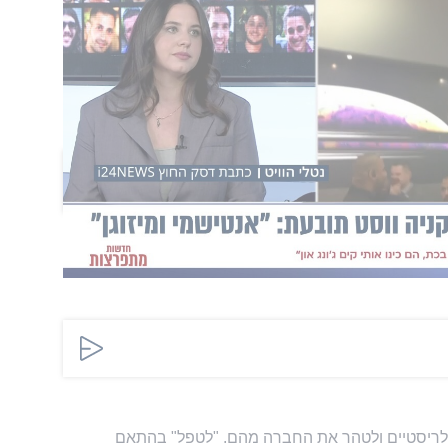
ניסתו של ווסט לתחומיה,
בעקבות סערה ציבורית
סביב כוונתו להוביל את פסטיבל המוזיקה הוותיק "Wireless" בלונדון. בעקבות החרם
וטין את האירוע והבהירו כי אנטישמיות היא תופעה
מעריצים מוכיחה כי עבור הצרכנים שלו, גם שירים
שת הם קו לגיטימי לחלוטין.
הוסף תגובה
טלריסטיים ולטהר את החברה מהם. "לטפל" בהתאם