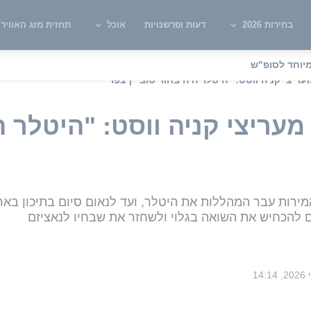
בחירות 2026
דעות ופרשנויות
אוכל
תחזית מזג האוויר
יוחד לסופ"ש
ריצי קניה ווסט: "היטלר היה בחור טוב" | צפו
עריצי קניה ווסט: "היטלר הי
רות עבר המהללות את היטלר, ועד לנאום סיום בתיכון באר
ם להכחיש את השואה בגלוי ולשחזר את שבחיו לנאציזם