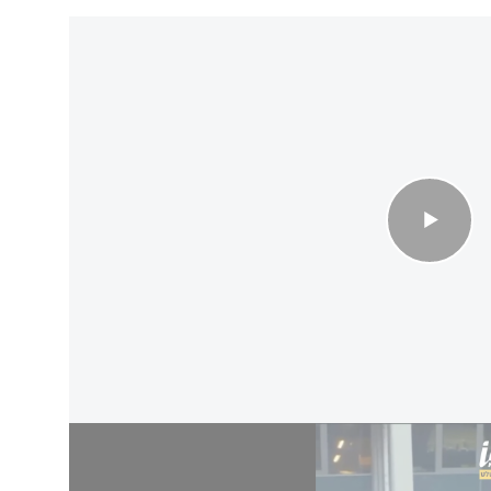
ניאל ספולדינג מחוץ להופעתו של קנייה ווסט בהולנד
ר בארה"ב. ביום שבת האחרון, נאום סיום של