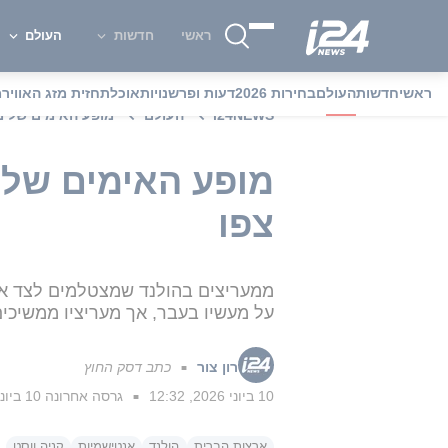
ראשי
חדשות
העולם
ראשי
חדשות
העולם
בחירות 2026
דעות ופרשנויות
אוכל
תחזית מזג האוויר
מ
i24NEWS
העולם
מופע האימים של מע
מופע האימים של מ
צפו
ממעריצים בהולנד שמצטלמים לצד אמי
על מעשיו בעבר, אך מעריציו ממשיכי
רון צור
כתב דסק החוץ
■
10 ביוני 2026, 12:32
גרסה אחרונה
10 ביוני 2026, 14:14
■
ארצות הברית
הולנד
אנטישמיות
קניה ווסט