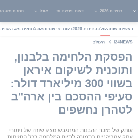
בחירות 2026
דעות ופרשנויות
אוכל
תחזית מזג האו
ראשי
חדשות
העולם
בחירות 2026
דעות ופרשנויות
אוכל
תחזית מזג האוויר
מ
i24NEWS
העולם
הפסקת הלחימה בלבנון,
ותוכנית לשיקום איראן
בשווי 300 מיליארד דולר:
סעיפי ההסכם בין ארה"ב
לטהרן נחשפים
עותק של מזכר ההבנות המתגבש מציג שורה של ויתורי
עתק אמריקניים בתמורה לסיום המלחמה בכל החזיתות