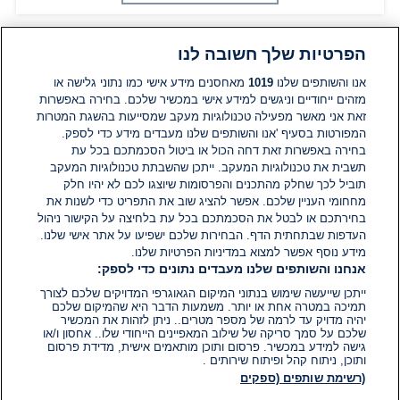
הפרטיות שלך חשובה לנו
תגובות
אנו והשותפים שלנו
1019
מאחסנים מידע אישי כמו נתוני גלישה או
מזהים ייחודיים וניגשים למידע אישי במכשיר שלכם. בחירה באפשרות
זאת אני מאשר מפעילה טכנולוגיות מעקב שמסייעות בהשגת המטרות
אין עדיין תגובות. היה הראשון להגיב
המפורטות בסעיף 'אנו והשותפים שלנו מעבדים מידע כדי לספק.
בחירה באפשרות זאת דחה הכול או ביטול הסכמתכם בכל עת
הוסף תגובה
תשבית את טכנולוגיות המעקב. ייתכן שהשבתת טכנולוגיות המעקב
תוביל לכך שחלק מהתכנים והפרסומות שיוצגו לכם לא יהיו חלק
מחחומי העניין שלכם. אפשר להציג שוב את התפריט כדי לשנות את
בחירתכם או לבטל את הסכמתכם בכל עת בלחיצה על הקישור ניהול
העדפות שבתחתית הדף. הבחירות שלכם ישפיעו על אתר אישי שלנו.
מידע נוסף אפשר למצוא במדיניות הפרטיות שלנו.
אנחנו והשותפים שלנו מעבדים נתונים כדי לספק:
ייתכן שייעשה שימוש בנתוני המיקום הגאוגרפי המדויקים שלכם לצורך
תמיכה במטרה אחת או יותר. משמעות הדבר היא שהמיקום שלכם
יהיה מדויק עד לרמה של מספר מטרים.. ניתן לזהות את המכשיר
שלכם על סמך סריקה של שילוב המאפיינים הייחודי שלו.. אחסון ו/או
גישה למידע במכשיר. פרסום ותוכן מותאמים אישית, מדידת פרסום
ותוכן, ניתוח קהל ופיתוח שירותים .
(רשימת שותפים (ספקים