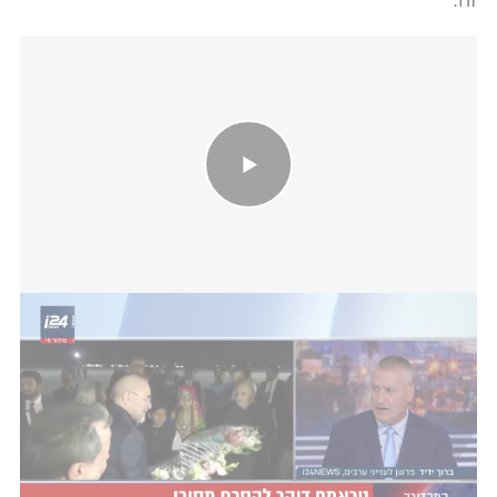
טראמפ דוהר להסכם מסוכן עם איראן; גורם איראני בתדרוך מבהיר: אנו
נתחייב לא לייצר נשק גרעיני
9. איראן וארצות הברית מסכימות כי עד להשגת הסכם
הקבע הסופי יישמר הסטטוס קוו הנוכחי: איראן תקפיא
את תוכנית הגרעין שלה במצבה הקיים, ואילו ארצות
הברית תמנע מהטלת סנקציות חדשות ומחיזוק או
תגבור כוחותיה באזור.