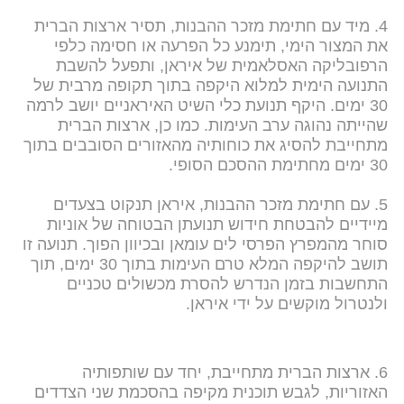
4. מיד עם חתימת מזכר ההבנות, תסיר ארצות הברית
את המצור הימי, תימנע כל הפרעה או חסימה כלפי
הרפובליקה האסלאמית של איראן, ותפעל להשבת
התנועה הימית למלוא היקפה בתוך תקופה מרבית של
30 ימים. היקף תנועת כלי השיט האיראניים יושב לרמה
שהייתה נהוגה ערב העימות. כמו כן, ארצות הברית
מתחייבת להסיג את כוחותיה מהאזורים הסובבים בתוך
30 ימים מחתימת ההסכם הסופי.
5. עם חתימת מזכר ההבנות, איראן תנקוט בצעדים
מיידיים להבטחת חידוש תנועתן הבטוחה של אוניות
סוחר מהמפרץ הפרסי לים עומאן ובכיוון הפוך. תנועה זו
תושב להיקפה המלא טרם העימות בתוך 30 ימים, תוך
התחשבות בזמן הנדרש להסרת מכשולים טכניים
ולנטרול מוקשים על ידי איראן.
6. ארצות הברית מתחייבת, יחד עם שותפותיה
האזוריות, לגבש תוכנית מקיפה בהסכמת שני הצדדים