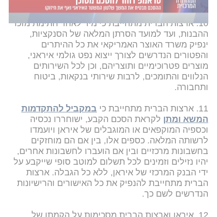
10. ארצות הברית מתחייבת כי מיד לאחר חתימת מזכר
ההבנות, ועד למועד הסרתן המלאה של הסנקציות,
ינפיק משרד האוצר האמריקאי את כל ההיתרים
והפטורים הנדרשים לצורך ייצוא נפט גולמי איראני,
מוצרים פטרוכימיים ותוצריהם, וכן לכל השירותים
הנלווים והתומכים, לרבות שירותי בנקאות, ביטוח
ותחבורה.
11. ארצות הברית מתחייבת כי
במקביל להתקדמות
המשא ומתן
לקראת הסכם הקבע, ישוחררו נכסיה
וכספיה המוקפאים או המוגבלים של איראן ויועמדו
לרשותה המלאה. כספים אלו, בין אם הם מוחזקים
בחשבונות מרכזיים ובין אם הועברו לחשבונות אחרים,
יהיו נזילים וזמינים לכל תשלום למוטב סופי שייקבע על
ידי הבנק המרכזי של איראן, ללא כל הגבלה. ארצות
הברית מתחייבת להנפיק את כל האישורים והרישיונות
הנדרשים לשם כך.
12. איראן וארצות הברית מסכימות על הקמתו של