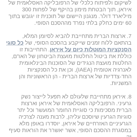
לשיקום ולפיתוח כלכלי של הרפובליקה האסלאמית של
איראן, תוך הבטחת מימון בהיקף של לפחות 300
מיליארד דולר. מנגנון היישום של תוכנית זו יגובש בתוך
60 ימים כחלק בלתי נפרד מההסכם הסופי.
7. ארצות הברית מתחייבת להביא לסיומן המלא,
בהתאם ללוח זמנים שייקבע בהסכם הסופי, של
כל סוגי
הסנקציות המוטלות כיום על איראן
. התחייבות זו
כוללת את ביטול החלטות מועצת הביטחון של האו"ם,
החלטות מועצת הנגידים של הסוכנות הבינלאומית
לאנרגיה אטומית (IAEA), וכן את כל הסנקציות
החד-צדדיות של ארצות הברית - הן הראשוניות והן
המשניות.
8. איראן מתחייבת שלעולם לא תפעל לייצור נשק
גרעיני. הרפובליקה האסלאמית של איראן וארצות
הברית מסכימות כי סוגיית החומר המועשר וכל יתר
סוגיות הגרעין שיוסכם עליהן, לרבות מענה לצרכיה
הגרעיניים האזרחיים של איראן, יוסדרו באופן מלא
במסגרת ההסכם הסופי, אשר יאשרר את הוראות סעיף
זה.