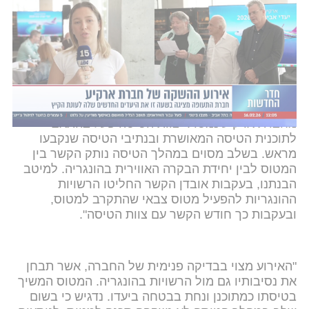
"טייסי הקרב ההונגרים יצרו במהרה קשר חזותי עם צוות
האיירבוס
, ולאחר מכן חודשה התקשורת עם בקרי
התנועה האווירית ההונגרים", הוסיף מדיאר ואמר כי
שירות הפיקוח האווירי של הונגריה ומערכת ההגנה
האווירית המשולבת של נאט"ו "פעלו ביעילות" לאורך כל
האירוע. נכון לעכשיו טרם ברור מדוע לא הצליח צוות
המטוס ליצור קשר עם בקרי התנועה האווירית.
מחברת ארקיע נמסר: "צוות הטיסה פעל בהתאם
לתוכנית הטיסה המאושרת ובנתיבי הטיסה שנקבעו
מראש. בשלב מסוים במהלך הטיסה נותק הקשר בין
המטוס לבין יחידת הבקרה האווירית בהונגריה. למיטב
הבנתנו, בעקבות אובדן הקשר החליטו הרשויות
ההונגריות להפעיל מטוס צבאי שהתקרב למטוס,
ובעקבות כך חודש הקשר עם צוות הטיסה".
"האירוע מצוי בבדיקה פנימית של החברה, אשר תבחן
את נסיבותיו גם מול הרשויות בהונגריה. המטוס המשיך
בטיסתו כמתוכנן ונחת בבטחה ביעדו. נדגיש כי בשום