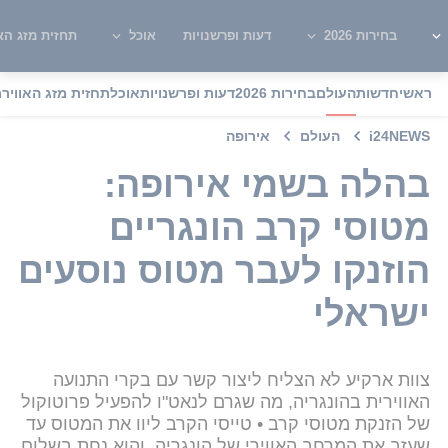
בחירות 2026
דעות ופרשנויות
אוכל
תחזית מזג האו
ראשי
חדשות
העולם
בחירות 2026
דעות ופרשנויות
אוכל
תחזית מזג האוויר
מ
i24NEWS
העולם
אירופה
בהלה בשמי אירופה:
מטוסי קרב הונגריים
הוזנקו לעבר מטוס נוסעים
ישראלי
צוות ארקיע לא הצליח ליצור קשר עם בקרי התנועה
האווירית בהונגריה, מה שגרם לנאט"ו להפעיל פרוטוקול
של הזנקת מטוסי קרב • טייסי הקרב ליוו את המטוס עד
שעזב את המרחב האווירי של הונגריה, והוא נחת בשלום