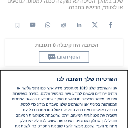
שלב במהלך הטיסה לא נשקפה סכנה למטוס, לנוסעים
או לצוות", הדגישו בחברה.
הכתבה הזו קיבלה 0 תגובות
הוסף תגובה
הפרטיות שלך חשובה לנו
תגובות
אנו והשותפים שלנו
1019
מאחסנים מידע אישי כמו נתוני גלישה או
מזהים ייחודיים וניגשים למידע אישי במכשיר שלכם. בחירה באפשרות
אין עדיין תגובות. היה הראשון להגיב
זאת אני מאשר מפעילה טכנולוגיות מעקב שמסייעות בהשגת המטרות
המפורטות בסעיף 'אנו והשותפים שלנו מעבדים מידע כדי לספק.
בחירה באפשרות זאת דחה הכול או ביטול הסכמתכם בכל עת
הוסף תגובה
תשבית את טכנולוגיות המעקב. ייתכן שהשבתת טכנולוגיות המעקב
תוביל לכך שחלק מהתכנים והפרסומות שיוצגו לכם לא יהיו חלק
מחחומי העניין שלכם. אפשר להציג שוב את התפריט כדי לשנות את