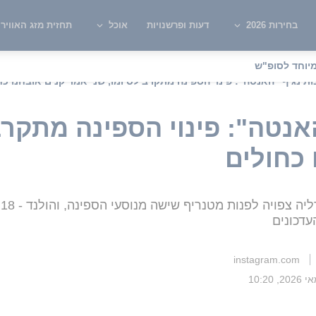
בחירות 2026
דעות ופרשנויות
אוכל
תחזית מזג האוויר
יוחד לסופ"ש
ת נגיף "האנטה": פינוי הספינה מתקרב לסיומו, שני אמריקנים אובחנו כח
נטה": פינוי הספינה מתקרב 
 כחולים
ש
עדכונים
instagram.com