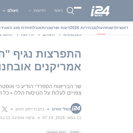
ראשי
חדשות
העולם
ראשי
חדשות
העולם
בחירות 2026
דעות ופרשנויות
אוכל
תחזית מזג האוויר
מ
i24NEWS
העולם
אירופה
התפרצו
התפרצות נגיף "הא
אמריקנים אובחנו
צפויים לעלות על הטיסות הללו • כל ה
נטלי הוויט
כתבת דסק החוץ
■
■
11 במאי 2026, 07:19
גרסה אחרונה
11 במאי 2026, 10:20
■
ספרד
נגיף האנטה