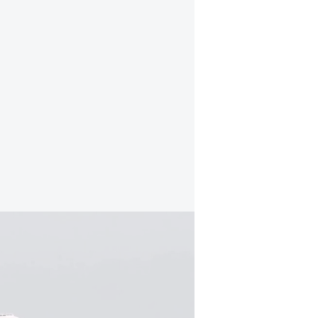
התפרצות נגיף האנטה: גופות וחולים אותרו על ס
הוא ציין כי אוסטרליה צפויה
לפנות מ
עוד נמסר כי על הטיסות הללו צפויים
טיסות חילוץ משלהן.