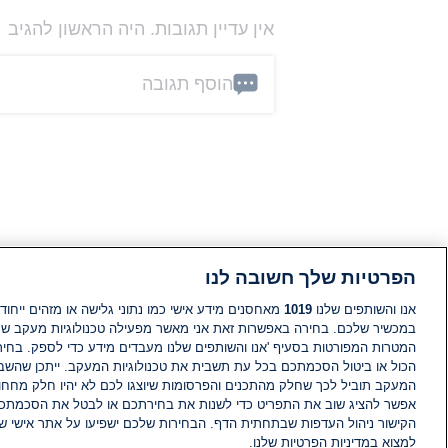
אין עדיין תגובות. היה הראשון להגיב
הוסף תגובה
הפרטיות שלך חשובה לנו
אנו והשותפים שלנו
1019
מאחסנים מידע אישי כמו נתוני גלישה או מזהים ייחודי
במכשיר שלכם. בחירה באפשרות זאת אני מאשר מפעילה טכנולוגיות מעקב ש
המטרות המפורטות בסעיף 'אנו והשותפים שלנו מעבדים מידע כדי לספק. בחי
הכול או ביטול הסכמתכם בכל עת תשבית את טכנולוגיות המעקב. ייתכן שהשבת
המעקב תוביל לכך שחלק מהתכנים והפרסומות שיוצגו לכם לא יהיו חלק מחחומ
אפשר להציג שוב את התפריט כדי לשנות את בחירתכם או לבטל את הסכמתכ
הקישור ניהול העדפות שבתחתית הדף. הבחירות שלכם ישפיעו על אתר אישי של
למצוא במדיניות הפרטיות שלנו.