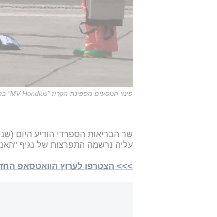
פינוי הנוסעים מספינת הקרוז "MV Hondius" בה התפרץ נגיף "האטנה", היום
עליה נרשמה התפרצות של נגיף "האנט
>>> הצטרפו לערוץ הוואטסאפ החדש של i24NEWS ע