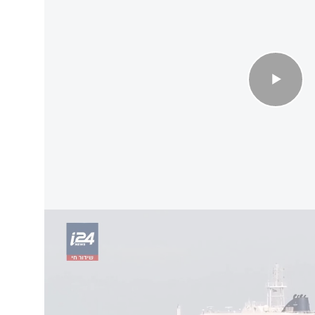
יפון אוניית השייט
טנריף
שישה מנוסעי הספינה, והולנד - 18 נוספים.
 לעלות מספר נוסעים ממדינות אחרות, שלא שלחו
בתוך כך, משרד הבריאות האמריקני הודיע כי שניים מ-17 הנוסעים שהוחזרו לארצות