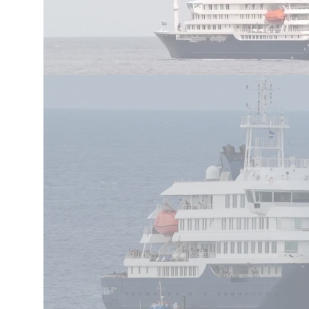
גיף, ואחד נוסף פיתח תסמינים קלים. במקביל, שר
דינה שהיה על הספינה אובחן כחולה, ומצבו
ם הללו נכללים בששת המקרים שעליהם דיווח ארגון