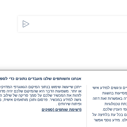
אנחנו והשותפים שלנו מעבדים נתונים כדי לספק
ייתכן שייעשה שימוש בנתוני המיקום הגאוגרפי המדוי
ים וניגשים למידע אישי
או יותר. משמעות הדבר היא שהמיקום שלכם יהיה מדוי
מסייעות בהשגת
לזהות את המכשיר שלכם על סמך סריקה של שילוב המאפי
רה באפשרות זאת דחה
גישה למידע במכשיר. פרסום ותוכן מותאמים אישית, מד
ת טכנולוגיות
ופיתוח שירותים .
י העניין שלכם.
(רשימת שותפים (ספקים
ם בכל עת בלחיצה על
נו. מידע נוסף אפשר