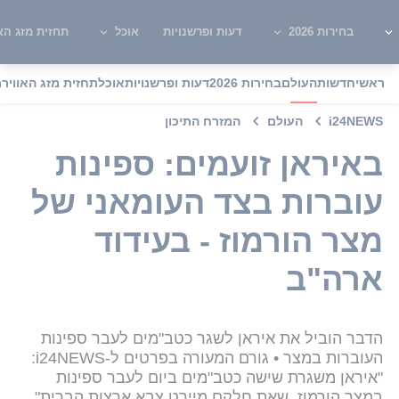
בחירות 2026
דעות ופרשנויות
אוכל
תחזית מזג האו
ראשי
חדשות
העולם
בחירות 2026
דעות ופרשנויות
אוכל
תחזית מזג האוויר
מ
i24NEWS
העולם
המזרח התיכון
באיראן זועמים: ספינות
עוברות בצד העומאני של
מצר הורמוז - בעידוד
ארה"ב
הדבר הוביל את איראן לשגר כטב"מים לעבר ספינות
העוברות במצר • גורם המעורה בפרטים ל-i24NEWS:
"איראן משגרת שישה כטב"מים ביום לעבר ספינות
במצר הורמוז, שאת חלקם מיירט צבא ארצות הברית"