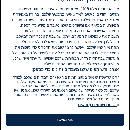
תגובות
אנו והשותפים שלנו
1019
מאחסנים מידע אישי כמו נתוני גלישה או
מזהים ייחודיים וניגשים למידע אישי במכשיר שלכם. בחירה באפשרות
זאת אני מאשר מפעילה טכנולוגיות מעקב שמסייעות בהשגת המטרות
אין עדיין תגובות. היה הראשון להגיב
המפורטות בסעיף 'אנו והשותפים שלנו מעבדים מידע כדי לספק.
בחירה באפשרות זאת דחה הכול או ביטול הסכמתכם בכל עת
הוסף תגובה
תשבית את טכנולוגיות המעקב. ייתכן שהשבתת טכנולוגיות המעקב
תוביל לכך שחלק מהתכנים והפרסומות שיוצגו לכם לא יהיו חלק
מחחומי העניין שלכם. אפשר להציג שוב את התפריט כדי לשנות את
בחירתכם או לבטל את הסכמתכם בכל עת בלחיצה על הקישור ניהול
העדפות שבתחתית הדף. הבחירות שלכם ישפיעו על אתר אישי שלנו.
מידע נוסף אפשר למצוא במדיניות הפרטיות שלנו.
אנחנו והשותפים שלנו מעבדים נתונים כדי לספק:
ייתכן שייעשה שימוש בנתוני המיקום הגאוגרפי המדויקים שלכם לצורך
תמיכה במטרה אחת או יותר. משמעות הדבר היא שהמיקום שלכם
יהיה מדויק עד לרמה של מספר מטרים.. ניתן לזהות את המכשיר
שלכם על סמך סריקה של שילוב המאפיינים הייחודי שלו.. אחסון ו/או
גישה למידע במכשיר. פרסום ותוכן מותאמים אישית, מדידת פרסום
ותוכן, ניתוח קהל ופיתוח שירותים .
(רשימת שותפים (ספקים
אני מאשר