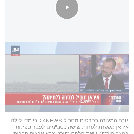
הזעם האיראני: ספינות עוברות במצר הורמוז בצד העומאני - בעידוד
ארה''ב
לקריאה נוספת
בקשות ותיאום מראש: הנהלים החדשים של איראן
למעבר במצר הורמוז
| עמיחי שטיין, מעיין רפאל
אחרי שבסיסו ספג נזק כבד בבחריין - צבא ארה"ב
שוקל לעזוב את האזור
| מעיין רפאל
גורם המעורה בפרטים מסר ל-i24NEWS כי מדי לילה
איראן משגרת לפחות שישה כטב"מים לעבר ספינות
במצר הורמוז, שאת חלקם מיירט צבא ארצות הברית.