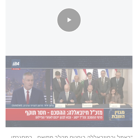
פרסום ראשון: גורם בחיזבאללה מזהיר - ההסכם יוביל למלחמת
אזרחים
הגורם, שקיבל שאילתא מ-i24NEWS - ובאופן פלא גם
השיב לה,
כינה את ההסכם - "בושה"
, והוסיף: "הוא
יביא לעימותים עד כדי מלחמת אזרחים ויפלג את הצבא
הלבנוני. מדובר בהסכם שבו לבנון למעשה אחראית
לדם שיישפך כאן. הדם יהיה על ידיהם של הנשיא עאון
ונג'יב מיקאתי ראש הממשלה". הוא הוסיף וכינה את
השניים "טיפשים". בהמשך דבריו, אמר כי "אין לפסול
תרחיש של השתלטות חיזבאללה על חלקים מביירות".
"באמל ובחיזבאללה בוחנים מהלך מתואם - במסגרתו