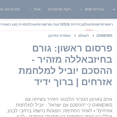
בחירות 2026
דעות ופרשנויות
אוכל
תחזית מזג האו
ראשי
חדשות
העולם
בחירות 2026
דעות ופרשנויות
אוכל
תחזית מזג האוויר
מ
i24NEWS
העולם
המזרח התיכון
פרסום ראשון: גורם
בחיזבאללה מזהיר -
ההסכם יוביל למלחמת
אזרחים | ברוך ידיד
גורם בארגון הטרור הלבנוני הזהיר בשיחה עם
i24NEWS כי "ההסכם עם ישראל - יוביל למלחמת
אזרחים" • לאחר החתימה: הפגנות נרשמו ברחבי לבנון,
וכללו בין היתר עימותים בין מתנגדי ההסכם - לבין