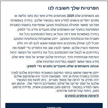
הפרטיות שלך חשובה לנו
הוסף תגובה
אנו והשותפים שלנו
1019
מאחסנים מידע אישי כמו נתוני גלישה או
מזהים ייחודיים וניגשים למידע אישי במכשיר שלכם. בחירה באפשרות
המשיח
זאת אני מאשר מפעילה טכנולוגיות מעקב שמסייעות בהשגת המטרות
27 ביוני 2026
המפורטות בסעיף 'אנו והשותפים שלנו מעבדים מידע כדי לספק.
בחירה באפשרות זאת דחה הכול או ביטול הסכמתכם בכל עת
מה יש להם אהרון ברק?
תשבית את טכנולוגיות המעקב. ייתכן שהשבתת טכנולוגיות המעקב
0
0
הגב
תוביל לכך שחלק מהתכנים והפרסומות שיוצגו לכם לא יהיו חלק
מחחומי העניין שלכם. אפשר להציג שוב את התפריט כדי לשנות את
בחירתכם או לבטל את הסכמתכם בכל עת בלחיצה על הקישור ניהול
העדפות שבתחתית הדף. הבחירות שלכם ישפיעו על אתר אישי שלנו.
מידע נוסף אפשר למצוא במדיניות הפרטיות שלנו.
אנחנו והשותפים שלנו מעבדים נתונים כדי לספק:
ייתכן שייעשה שימוש בנתוני המיקום הגאוגרפי המדויקים שלכם לצורך
תמיכה במטרה אחת או יותר. משמעות הדבר היא שהמיקום שלכם
יהיה מדויק עד לרמה של מספר מטרים.. ניתן לזהות את המכשיר
שלכם על סמך סריקה של שילוב המאפיינים הייחודי שלו.. אחסון ו/או
גישה למידע במכשיר. פרסום ותוכן מותאמים אישית, מדידת פרסום
ותוכן, ניתוח קהל ופיתוח שירותים .
(רשימת שותפים (ספקים
אני מאשר