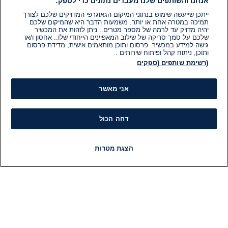
אנחנו והשותפים שלנו מעבדים נתונים כדי לספק:
ייתכן שייעשה שימוש בנתוני המיקום הגאוגרפי המדויקים שלכם לצורך
תמיכה במטרה אחת או יותר. משמעות הדבר היא שהמיקום שלכם
יהיה מדויק עד לרמה של מספר מטרים.. ניתן לזהות את המכשיר
שלכם על סמך סריקה של שילוב המאפיינים הייחודי שלו.. אחסון ו/או
גישה למידע במכשיר. פרסום ותוכן מותאמים אישית, מדידת פרסום
ותוכן, ניתוח קהל ופיתוח שירותים .
(רשימת שותפים (ספקים
אני מאשר
דחה הכול
הצגת מטרות
חדשות
פיד חדשות
LIVE
רדיו
תוכניות
מידע
קט
הוועד המנהל של i24NEWS
חד
הטאלנטים של i24NEWS
חד