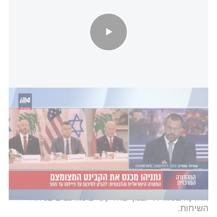
המטרה הישראלית והלבנונית: להגיע לסיכום על פיילוט עד מחר
ההצהרה המשותפת המסתמנת צפויה לכלול סיכום
עקרוני על תחילת הפיילוט, שבמסגרתו תחל פעילות של
צבא לבנון, בגיבוי אמריקני,
נגד התבססות חיזבאללה
באזור.
עם זאת, השיחות נתקלות במכשולים, כאשר
הוויכוח המרכזי והעיקרי שנותר פתוח בין המשלחות
בשלב זה הוא הגדרת השטח המדויק שבו יחל המהלך
הראשוני. מעבר לכך, שני גורמים המעורים בפרטי
המשא ומתן מסרו ל-i24NEWS כי המעורבות האיראנית
החזקה בסוגיית לבנון יצרה קשיים מורכבים בניהול
השיחות.