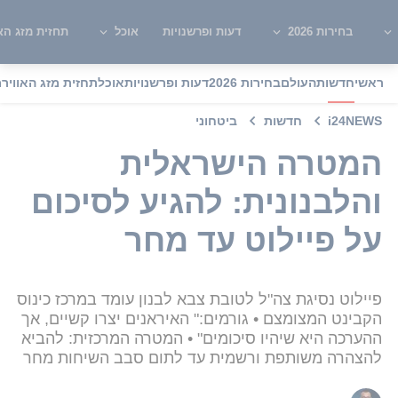
בחירות 2026
דעות ופרשנויות
אוכל
תחזית מזג האו
ראשי
חדשות
העולם
בחירות 2026
דעות ופרשנויות
אוכל
תחזית מזג האוויר
מ
i24NEWS
חדשות
ביטחוני
המטרה הישראלית
והלבנונית: להגיע לסיכום
על פיילוט עד מחר
פיילוט נסיגת צה"ל לטובת צבא לבנון עומד במרכז כינוס
הקבינט המצומצם • גורמים:" האיראנים יצרו קשיים, אך
ההערכה היא שיהיו סיכומים" • המטרה המרכזית: להביא
להצהרה משותפת ורשמית עד לתום סבב השיחות מחר