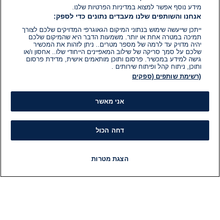
מידע נוסף אפשר למצוא במדיניות הפרטיות שלנו.
אנחנו והשותפים שלנו מעבדים נתונים כדי לספק:
ייתכן שייעשה שימוש בנתוני המיקום הגאוגרפי המדויקים שלכם לצורך
תמיכה במטרה אחת או יותר. משמעות הדבר היא שהמיקום שלכם
יהיה מדויק עד לרמה של מספר מטרים.. ניתן לזהות את המכשיר
שלכם על סמך סריקה של שילוב המאפיינים הייחודי שלו.. אחסון ו/או
גישה למידע במכשיר. פרסום ותוכן מותאמים אישית, מדידת פרסום
ותוכן, ניתוח קהל ופיתוח שירותים .
(רשימת שותפים (ספקים
אני מאשר
דחה הכול
הצגת מטרות
חדשות
פיד חדשות
LIVE
רדיו
תוכניות
מידע
קט