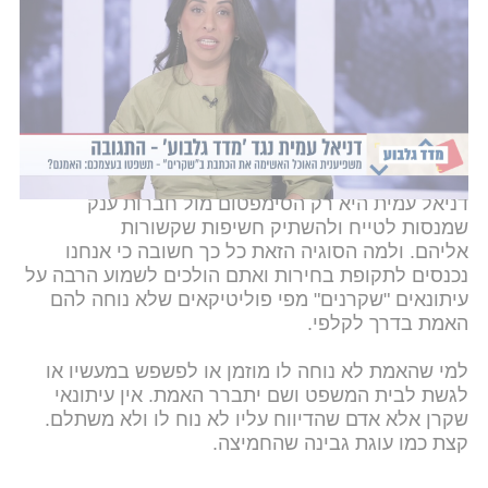
וזה בלתי נסבל בעיני הקלות הזו שבה
מקטינים אנשים
שעובדים כדי לבדוק עובדות
, לחקור, להביא את האמת
שיש מעליהם עורך ומערכת שלמה. ואת כל זה אפשר
לבטל במחי סטורי שנעלם בתוך 24 שעות כי העובדות
לא נוחות.
עיתונאים הם דבר חשוב ואקוטי במדינה דמוקרטית.
דניאל עמית היא רק הסימפטום מול חברות ענק
שמנסות לטייח ולהשתיק חשיפות שקשורות
אליהם. ולמה הסוגיה הזאת כל כך חשובה כי אנחנו
נכנסים לתקופת בחירות ואתם הולכים לשמוע הרבה על
עיתונאים "שקרנים" מפי פוליטיקאים שלא נוחה להם
האמת בדרך לקלפי.
למי שהאמת לא נוחה לו מוזמן או לפשפש במעשיו או
לגשת לבית המשפט ושם יתברר האמת. אין עיתונאי
שקרן אלא אדם שהדיווח עליו לא נוח לו ולא משתלם.
קצת כמו עוגת גבינה שהחמיצה.