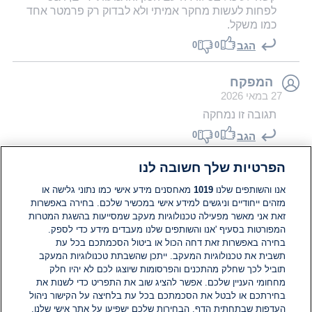
לפחות לעשות מחקר אמיתי ולא לבדוק רק פרמטר אחד
כמו משקל.
0
0
הגב
המפקח
27 במאי 2026
תגובה זו נמחקה
0
0
הגב
הפרטיות שלך חשובה לנו
ג׳מבו
27 במאי 2026
אנו והשותפים שלנו
1019
מאחסנים מידע אישי כמו נתוני גלישה או
יש עיתונאים מטעם וגם לא אומרים/כותבים אמת לא
מזהים ייחודיים וניגשים למידע אישי במכשיר שלכם. בחירה באפשרות
זאת אני מאשר מפעילה טכנולוגיות מעקב שמסייעות בהשגת המטרות
במקרה הזה אבל יש ואם אתם מחפשים לכו לערוץ 13
המפורטות בסעיף 'אנו והשותפים שלנו מעבדים מידע כדי לספק.
0
0
הגב
בחירה באפשרות זאת דחה הכול או ביטול הסכמתכם בכל עת
תשבית את טכנולוגיות המעקב. ייתכן שהשבתת טכנולוגיות המעקב
טען עוד
תוביל לכך שחלק מהתכנים והפרסומות שיוצגו לכם לא יהיו חלק
מחחומי העניין שלכם. אפשר להציג שוב את התפריט כדי לשנות את
בחירתכם או לבטל את הסכמתכם בכל עת בלחיצה על הקישור ניהול
העדפות שבתחתית הדף. הבחירות שלכם ישפיעו על אתר אישי שלנו.