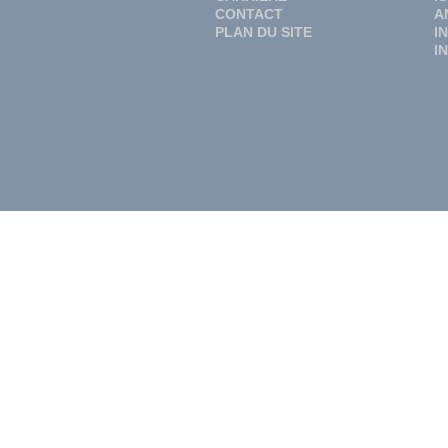
CONTACT
A
PLAN DU SITE
I
I