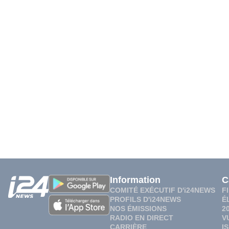
Information
C
COMITÉ EXÉCUTIF D'i24NEWS
F
PROFILS D'i24NEWS
É
NOS ÉMISSIONS
2
RADIO EN DIRECT
V
CARRIÈRE
I