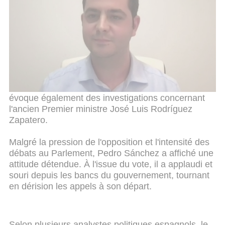
Cette initiative intervient alors que plusieurs
enquêtes judiciaires visant des proches du chef du
gouvernement alimentent une profonde crise
politique. Des investigations sont en cours contre
plusieurs personnalités liées au Parti socialiste,
dont
l'ancien ministre José Luis Ábalos,
le
secrétaire de l'organisation Santos Cerdán, ainsi
que contre
l'épouse de Pedro Sánchez.
L'article
évoque également des investigations concernant
l'ancien Premier ministre José Luis Rodríguez
Zapatero.
Malgré la pression de l'opposition et l'intensité des
débats au Parlement, Pedro Sánchez a affiché une
attitude détendue. À l'issue du vote, il a applaudi et
souri depuis les bancs du gouvernement, tournant
en dérision les appels à son départ.
Selon plusieurs analystes politiques espagnols, le