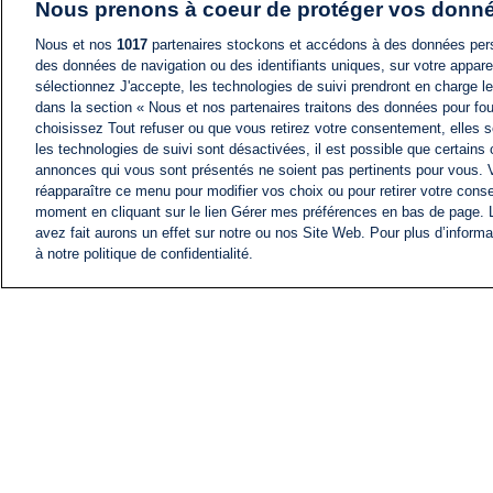
Nous prenons à coeur de protéger vos donn
Nous et nos
1017
partenaires stockons et accédons à des données pers
des données de navigation ou des identifiants uniques, sur votre appare
sélectionnez J'accepte, les technologies de suivi prendront en charge les
dans la section « Nous et nos partenaires traitons des données pour fou
choisissez Tout refuser ou que vous retirez votre consentement, elles s
les technologies de suivi sont désactivées, il est possible que certains
annonces qui vous sont présentés ne soient pas pertinents pour vous. 
réapparaître ce menu pour modifier vos choix ou pour retirer votre cons
moment en cliquant sur le lien Gérer mes préférences en bas de page.
avez fait aurons un effet sur notre ou nos Site Web. Pour plus d’informa
à notre politique de confidentialité.
ACTU
FIL INFO
Information
COMITÉ EXÉCUTIF D'
PROFILS D'i24NEWS
NOS ÉMISSIONS
RADIO EN DIRECT
CARRIÈRE
CONTACT