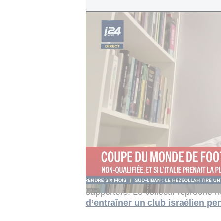
Coupe du monde de football 2026
Mais son expérience en Israël con
entraîneur du Maccabi Tel-Aviv en
octobre, Keane avait conduit le c
quitter ses fonctions en 2024 pour
Des graffitis et banderoles hostil
stade du Celtic, tandis que certa
ont pris un caractère antisémite.
Dans un communiqué, le groupe « C
estime que la nomination de Keane
supporters. Le collectif reproche
d’entraîner un club israélien pe