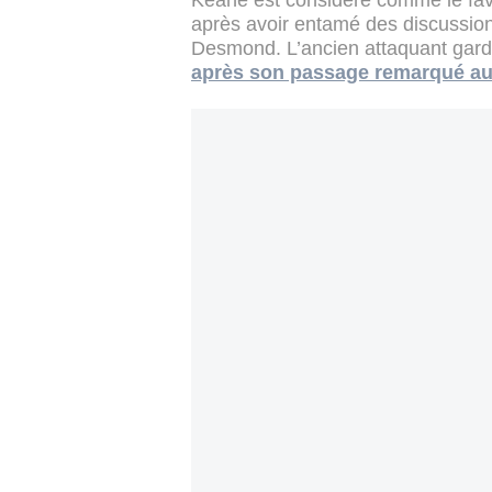
Keane est considéré comme le fav
après avoir entamé des discussion
Desmond. L’ancien attaquant gard
après son passage remarqué au 