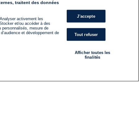
ternes, traitent des données
J'accepte
 Analyser activement les
n. Stocker et/ou accéder à des
nu personnalisés, mesure de
s d’audience et développement de
Tout refuser
Afficher toutes les
finalités
RADIO
ÉMISSIONS
Nous suivre
ES
S'INSCRIRE À LA NEWSLETTER
ES