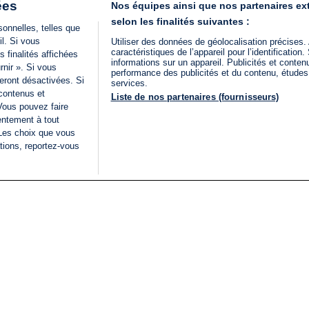
ées
Nos équipes ainsi que nos partenaires ex
selon les finalités suivantes :
onnelles, telles que
il. Si vous
Utiliser des données de géolocalisation précises.
caractéristiques de l’appareil pour l’identificatio
 finalités affichées
informations sur un appareil. Publicités et conte
rnir ». Si vous
performance des publicités et du contenu, étude
eront désactivées. Si
services.
 contenus et
Liste de nos partenaires (fournisseurs)
Vous pouvez faire
entement à tout
 Les choix que vous
tions, reportez-vous
DIRECT
Categories
Juridique
i24NEWS
FIL INFO
CONDITIONS GÉNÉRAL
ÉLECTIONS LÉGISLATIVES
D'UTILISATION
2026
POLITIQUE DE
VU SUR I24NEWS
CONFIDENTIALITÉ
ISRAËL EN GUERRE
CONDITIONS GÉNÉRAL
ANALYSE
PUBLICITAIRE