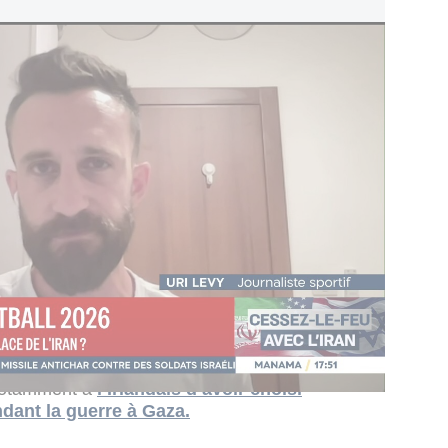
tinue de susciter des critiques. Nommé
 juin 2023, avant les attaques du Hamas du 7
lub à un doublé championnat-coupe avant de
 rejoindre le club hongrois Ferencvárosi TC.
es à son arrivée sont apparus aux abords du
ins commentaires publiés sur les réseaux sociaux
eltic Fans for the Liberation of Palestine »
 serait « profondément clivante » au sein des
 notamment à
l’Irlandais d’avoir choisi
ndant la guerre à Gaza.