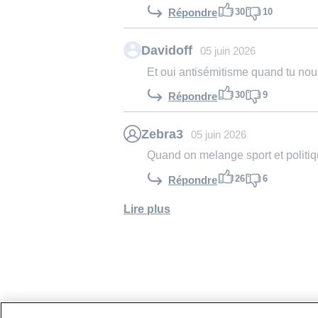
30
10
Répondre
Davidoff
05 juin 2026
Et oui antisémitisme quand tu no
30
9
Répondre
Zebra3
05 juin 2026
Quand on melange sport et politi
26
6
Répondre
Lire plus