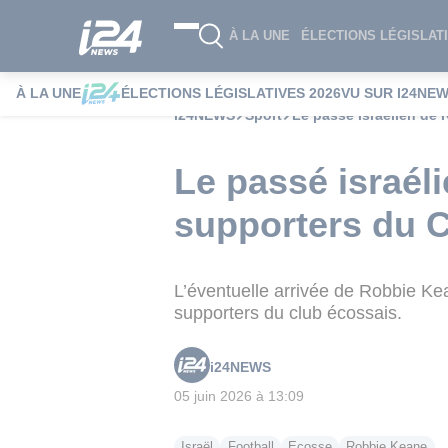
À LA UNE
ÉLECTIONS LÉGISLATI
À LA UNE
ÉLECTIONS LÉGISLATIVES 2026
VU SUR I24NE
i24NEWS
Sport
Le passé israélien de 
Le passé israél
supporters du C
L’éventuelle arrivée de Robbie Ke
supporters du club écossais.
i24NEWS
05 juin 2026 à 13:09
Israël
Football
Ecosse
Robbie Keane