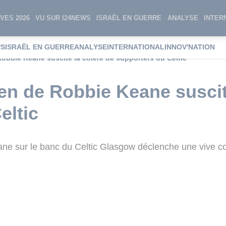
VES 2026
VU SUR I24NEWS
ISRAËL EN GUERRE
ANALYSE
INTER
WS
ISRAËL EN GUERRE
ANALYSE
INTERNATIONAL
INNOV'NATION
Robbie Keane suscite la colère de supporters du Celtic
ien de Robbie Keane suscit
eltic
ane sur le banc du Celtic Glasgow déclenche une vive co