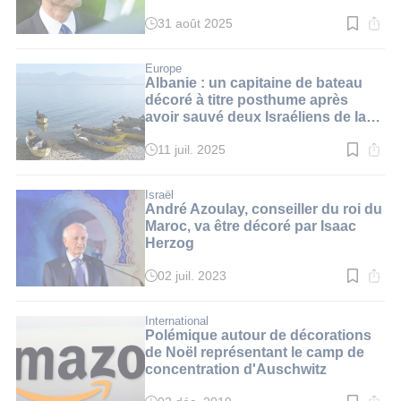
31 août 2025
Temps
de
lecture
:
Europe
2
Albanie : un capitaine de bateau
min.
décoré à titre posthume après
avoir sauvé deux Israéliens de la
noyade
11 juil. 2025
Temps
de
lecture
:
Israël
3
André Azoulay, conseiller du roi du
min.
Maroc, va être décoré par Isaac
Herzog
02 juil. 2023
Temps
de
lecture
:
International
4
Polémique autour de décorations
min.
de Noël représentant le camp de
concentration d'Auschwitz