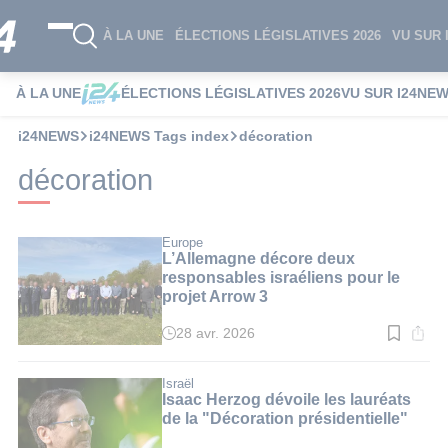
À LA UNE
ÉLECTIONS LÉGISLATIVES 2026
VU SUR 
À LA UNE
ÉLECTIONS LÉGISLATIVES 2026
VU SUR I24NE
i24NEWS
i24NEWS Tags index
décoration
décoration
Europe
L’Allemagne décore deux
responsables israéliens pour le
projet Arrow 3
28 avr. 2026
Temps
de
lecture
:
Israël
3
Isaac Herzog dévoile les lauréats
min.
de la "Décoration présidentielle"