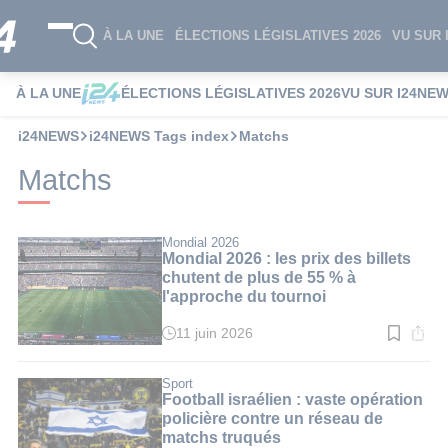
À LA UNE
ÉLECTIONS LÉGISLATIVES 2026
VU SUR 
À LA UNE
ÉLECTIONS LÉGISLATIVES 2026
VU SUR I24NE
i24NEWS
i24NEWS Tags index
Matchs
Matchs
Mondial 2026
Mondial 2026 : les prix des billets
chutent de plus de 55 % à
l'approche du tournoi
11 juin 2026
Temps
de
lecture
:
Sport
3
Football israélien : vaste opération
min.
policière contre un réseau de
matchs truqués