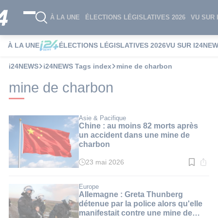
À LA UNE
ÉLECTIONS LÉGISLATIVES 2026
VU SUR 
À LA UNE
ÉLECTIONS LÉGISLATIVES 2026
VU SUR I24NE
i24NEWS
i24NEWS Tags index
mine de charbon
mine de charbon
Asie & Pacifique
Chine : au moins 82 morts après
un accident dans une mine de
charbon
23 mai 2026
Temps
de
lecture
:
Europe
2
Allemagne : Greta Thunberg
min.
détenue par la police alors qu'elle
manifestait contre une mine de