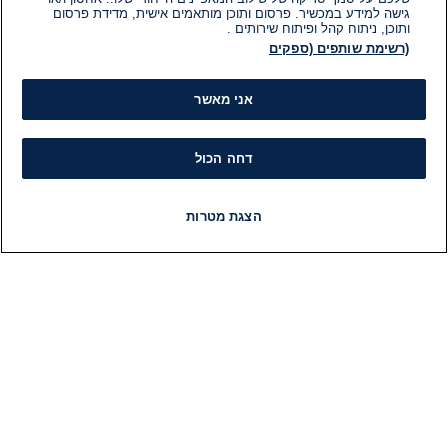
גישה למידע במכשיר. פרסום ותוכן מותאמים אישית, מדידת פרסום
ותוכן, ניתוח קהל ופיתוח שירותים .
(רשימת שותפים (ספקים
אני מאשר
דחה הכול
הצגת מטרות
חדשות
פיד חדשות
LIVE
רדיו
תוכניות
מידע
קט
הוועד המנהל של i24NEWS
חד
הטאלנטים של i24NEWS
חד
תוכניות הטלוויזיה של i24NEWS
הע
רדיו בשידור חי
בחיר
דרושים
דעו
צור קשר
או