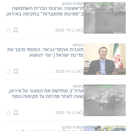
דקות.
המזרח התיכון
לראשונה: ארצות הברית השתמשה
ב"ספינות מתאבדות" בתקיפה באיראן
14 ביולי 2026
זמן
קריאה:
1
דקות.
ביטחוני
תוכנית אחמדינג'אד: המוסד סיבך את
מדינת ישראל | יוסי יהושוע
14 ביולי 2026
זמן
קריאה:
1
דקות.
ביטחוני
ארה"ב מחדשת את המצור על איראן,
שעה לאחר פתיחת גל תקיפות נוסף
14 ביולי 2026
זמן
קריאה:
1
דקות.
המזרח התיכון