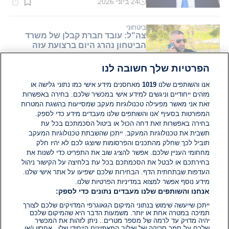
24 ביוני 2026
זמן
קריאה:
1
דקות.
ביטחוני
צה"ל: עובד חברת קבלן של משרד
הביטחון נהרג היום ברצועת עזה
הפרטיות שלך חשובה לנו
24 ביוני 2026
זמן
קריאה:
אנו והשותפים שלנו
1019
מאחסנים מידע אישי כמו נתוני גלישה או
1
מזהים ייחודיים וניגשים למידע אישי במכשיר שלכם. בחירה באפשרות
דקות.
המזרח התיכון
זאת אני מאשר מפעילה טכנולוגיות מעקב שמסייעות בהשגת המטרות
"רחפנים נעים כאחד כמו מדוזה":
המפורטות בסעיף 'אנו והשותפים שלנו מעבדים מידע כדי לספק.
העדות המדאיגה של טייס הקרב
בחירה באפשרות זאת דחה הכול או ביטול הסכמתכם בכל עת
שחולץ מאיראן
תשבית את טכנולוגיות המעקב. ייתכן שהשבתת טכנולוגיות המעקב
תוביל לכך שחלק מהתכנים והפרסומות שיוצגו לכם לא יהיו חלק
24 ביוני 2026
זמן
מחחומי העניין שלכם. אפשר להציג שוב את התפריט כדי לשנות את
קריאה:
בחירתכם או לבטל את הסכמתכם בכל עת בלחיצה על הקישור ניהול
1
דקות.
העדפות שבתחתית הדף. הבחירות שלכם ישפיעו על אתר אישי שלנו.
מידע נוסף אפשר למצוא במדיניות הפרטיות שלנו.
אנחנו והשותפים שלנו מעבדים נתונים כדי לספק:
ייתכן שייעשה שימוש בנתוני המיקום הגאוגרפי המדויקים שלכם לצורך
תמיכה במטרה אחת או יותר. משמעות הדבר היא שהמיקום שלכם
יהיה מדויק עד לרמה של מספר מטרים.. ניתן לזהות את המכשיר
שלכם על סמך סריקה של שילוב המאפיינים הייחודי שלו.. אחסון ו/או