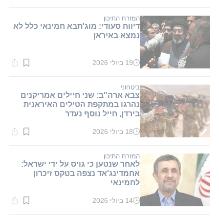
קריאה:
1
דקות.
המזרח התיכון
דיווח סעודי: מוג'תבא חמינאי כלל לא
נמצא באיראן
19 ביולי 2026
זמן
קריאה:
1
דקות.
ביטחוני
צבא ארה"ב: שני חיילים אמריקנים
נהרגו במתקפת הטילים האיראנית
בירדן, חייל נוסף נעדר
18 ביולי 2026
זמן
קריאה:
1
דקות.
המזרח התיכון
לאחר שנטען כי גויס על ידי ישראל:
אחמדינג'אד נצפה בטקס זיכרון
לחמינאי
14 ביולי 2026
זמן
קריאה:
2