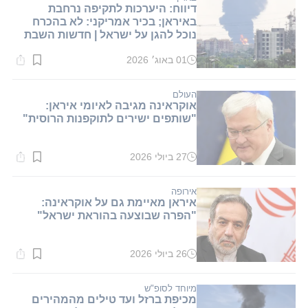
דיווח: היערכות לתקיפה נרחבת
באיראן; בכיר אמריקני: לא בהכרח
נוכל להגן על ישראל | חדשות השבת
01 באוג׳ 2026
זמן
קריאה:
3
דקות.
העולם
אוקראינה מגיבה לאיומי איראן:
"שותפים ישירים לתוקפנות הרוסית"
27 ביולי 2026
זמן
קריאה:
1
דקות.
אירופה
איראן מאיימת גם על אוקראינה:
"הפרה שבוצעה בהוראת ישראל"
26 ביולי 2026
זמן
קריאה:
1
דקות.
מיוחד לסופ"ש
מכיפת ברזל ועד טילים מהמהירים