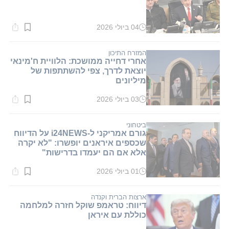
04 ביולי 2026
זמן
קריאה:
1
דקות.
המזרח התיכון
אחרי דחייה ממושכת: הלוויית ח'מינאי
יוצאת לדרך, צפי להשתתפות של
מיליונים
03 ביולי 2026
זמן
קריאה:
3
דקות.
ביטחוני
גורם אמריקני ל-i24NEWS על הדיווח
שכספים איראנים יופשרו: "לא יקרה
אלא אם הם יעמדו בדרישות"
01 ביולי 2026
זמן
קריאה:
1
דקות.
ארצות הברית וקנדה
דיווח: טראמפ שוקל חזרה למלחמה
כוללת עם איראן