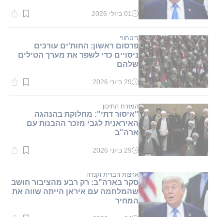
01 ביולי 2026
זמן
קריאה:
1
דקות.
ביטחוני
פרסום ראשון: החות'ים עורכים
ניסויים כדי לשפר את מערך הטילים
שלהם
29 ביוני 2026
זמן
קריאה:
1
דקות.
המזרח התיכון
"איסור דתי": מחלוקת בהנהגה
האיראנית לגבי מזכר ההבנות עם
ארה"ב
29 ביוני 2026
זמן
קריאה:
1
דקות.
ארצות הברית וקנדה
סקר בארה"ב: רק רבע מהציבור חושב
שהמלחמה עם איראן הייתה שווה את
המחיר