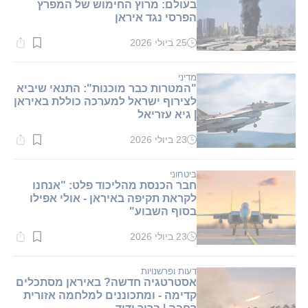
בעולם: מרוץ החימוש של המפרץ
הפרסי נגד איראן
25 ביולי 2026
זמן
קריאה:
2
דקות.
מדיני
"המטרות כבר מוכנות": התנאי שיביא
לצירוף ישראל למערכה כוללת באיראן
| גיא עזריאל
23 ביולי 2026
זמן
קריאה:
1
דקות.
ביטחוני
חבר הכנסת מהליכוד פלט: "אנחנו
לקראת תקיפה באיראן - אולי אפילו
בסוף השבוע"
23 ביולי 2026
זמן
קריאה:
1
דקות.
דעות ופרשנויות
אסטרטגיה חדשה? באיראן מסתכלים
קדימה - ומתכוננים למלחמה אזורית