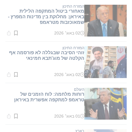
1
דקות.
המזרח התיכון
מאחורי ביטול המתקפה הלילית
באיראן: מחלוקת בין מדינות המפרץ -
שמאוכזבות מטראמפ
02 באוג׳ 2026
זמן
קריאה:
2
דקות.
המזרח התיכון
זוהי הסיבה שבגללה לא פורסמה אף
הקלטה של מוג'תבא חמינאי
02 באוג׳ 2026
זמן
קריאה:
1
דקות.
העולם
רוחות מלחמה: לוח הזמנים של
טראמפ למתקפה אפשרית באיראן
01 באוג׳ 2026
זמן
קריאה:
1
דקות.
בארץ