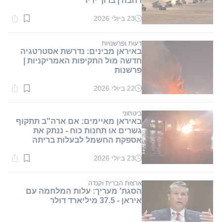
רחבה | ברוך ידיד
23 ביולי 2026
זמן
קריאה:
1
דקות.
דעות ופרשנויות
באיראן מבינים: נדרשת אסטרטגיה
חדשה מול התקיפות האמריקניות |
פרשנות
22 ביולי 2026
זמן
קריאה:
1
דקות.
ביטחוני
באיראן מאיימים: אם ארה"ב תתקוף
גשרים או תחנות כוח - ננתק את
אספקת החשמל לבעלות בריתה
23 ביולי 2026
זמן
קריאה:
1
דקות.
ארצות הברית וקנדה
הסגת' מעריך: עלות המלחמה עם
איראן - 37.5 מיליארד דולר