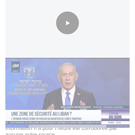
Une zone de sécurité au Liban ? - L'opinion israélienne en
faveur du maintien de zones tampons
Parallèlement, la chaîne libanaise Al-Jadeed a
affirmé que les pourparlers entre Jérusalem et
Beyrouth pourraient également aborder la question
du retour de la dépouille du navigateur israélien
disparu Ron Arad, dans le cadre d’un éventuel
échange avec des détenus libanais. Cette
information n’a pour l’heure été corroborée par
aucune autre source.