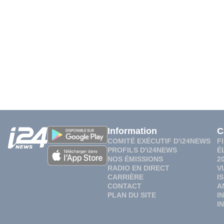
Information
C
COMITÉ EXÉCUTIF D'i24NEWS
F
PROFILS D'i24NEWS
É
NOS ÉMISSIONS
2
RADIO EN DIRECT
V
CARRIÈRE
I
CONTACT
A
PLAN DU SITE
I
I