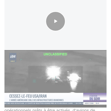
Cessez-le-feu USA/Iran: l'armée américaine cible des
infrastructures iraniennes
Le Premier ministre Benjamin Netanyahou doit tenir
ce soir une consultation sécuritaire à laquelle doit
notamment participer le ministre de la Défense
Israël Katz, d’après le même reportage.
Tsahal aurait relevé son niveau de préparation sur
l’ensemble des fronts, aussi bien sur le plan
défensif qu’offensif. L’armée disposerait de plans
opérationnels prêts à être activés, d’avions de