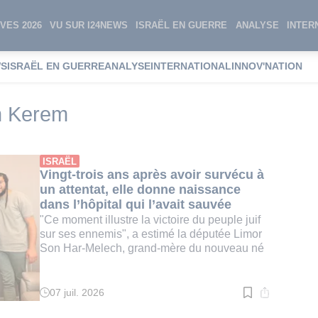
VES 2026
VU SUR I24NEWS
ISRAËL EN GUERRE
ANALYSE
INTER
WS
ISRAËL EN GUERRE
ANALYSE
INTERNATIONAL
INNOV'NATION
 Hadassah Ein Kerem
n Kerem
ISRAËL
Vingt-trois ans après avoir survécu à
un attentat, elle donne naissance
dans l’hôpital qui l’avait sauvée
"Ce moment illustre la victoire du peuple juif
sur ses ennemis", a estimé la députée Limor
Son Har-Melech, grand-mère du nouveau né
07 juil. 2026
Temps
de
lecture