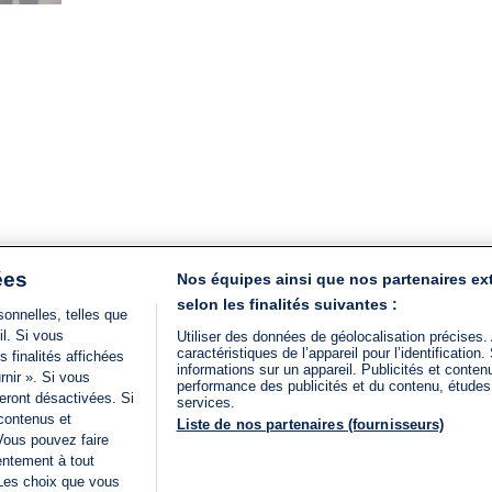
de
lecture
:
4
min.
ées
Nos équipes ainsi que nos partenaires ex
selon les finalités suivantes :
onnelles, telles que
il. Si vous
Utiliser des données de géolocalisation précises.
caractéristiques de l’appareil pour l’identificatio
 finalités affichées
informations sur un appareil. Publicités et conte
rnir ». Si vous
performance des publicités et du contenu, étude
eront désactivées. Si
services.
 contenus et
Liste de nos partenaires (fournisseurs)
Vous pouvez faire
entement à tout
 Les choix que vous