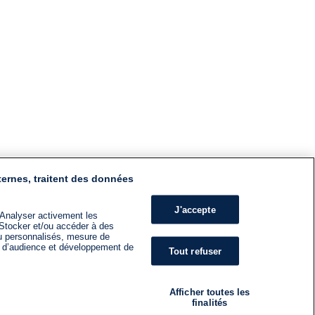
ternes, traitent des données
J'accepte
 Analyser activement les
n. Stocker et/ou accéder à des
nu personnalisés, mesure de
s d’audience et développement de
Tout refuser
Afficher toutes les
finalités