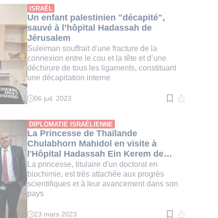
:
ISRAËL
3
Un enfant palestinien "décapité",
min.
sauvé à l’hôpital Hadassah de
Jérusalem
Suleiman souffrait d'une fracture de la
connexion entre le cou et la tête et d’une
déchirure de tous les ligaments, constituant
une décapitation interne
06 juil. 2023
Temps
de
lecture
:
DIPLOMATIE ISRAÉLIENNE
3
La Princesse de Thaïlande
min.
Chulabhorn Mahidol en visite à
l'Hôpital Hadassah Ein Kerem de
Jérusalem
La princesse, titulaire d'un doctorat en
biochimie, est très attachée aux progrès
scientifiques et à leur avancement dans son
pays
23 mars 2023
Temps